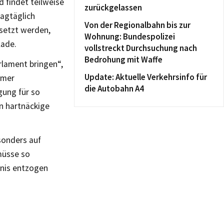
d findet teilweise
zurückgelassen
agtäglich
Von der Regionalbahn bis zur
esetzt werden,
Wohnung: Bundespolizei
lade.
vollstreckt Durchsuchung nach
Bedrohung mit Waffe
rlament bringen“,
Update: Aktuelle Verkehrsinfo für
mmer
die Autobahn A4
gung für so
n hartnäckige
sonders auf
müsse so
bnis entzogen