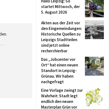
Hallo Leipzig: So
startet Mittwoch, der
5. August 2026
Akten aus der Zeit vor
den Eingemeindungen:
den.
Historische Quellen zu
Leipzigs Stadtteilen
sind jetzt online
recherchierbar
Das „Jobcenter vor
Ort“ hat einen neuen
Standort in Leipzig-
Grünau. Wir haben
nachgefragt
Eine Vorlage zwingt zur
Wahrheit: Stadt legt
endlich den neuen
Masterplan Grün vor