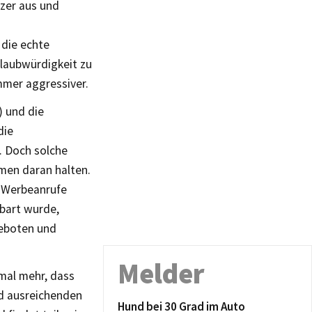
tzer aus und
 die echte
Glaubwürdigkeit zu
mmer aggressiver.
) und die
die
. Doch solche
hmen daran halten.
, Werbeanrufe
nbart wurde,
eboten und
Melder
mal mehr, dass
d ausreichenden
Hund bei 30 Grad im Auto