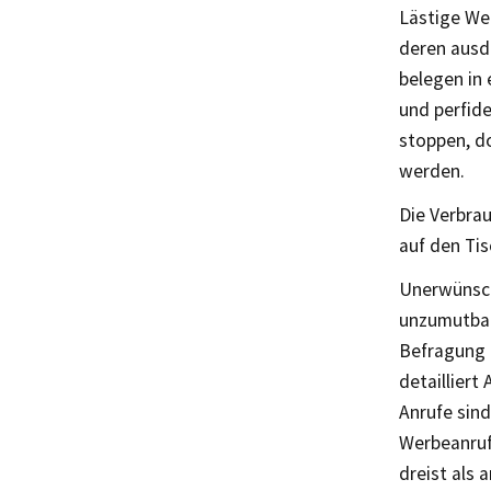
Lästige We
deren ausd
belegen in
und perfide
stoppen, d
werden.
Die Verbra
auf den Ti
Unerwünsch
unzumutbar
Befragung 
detailliert
Anrufe sin
Werbeanruf
dreist als