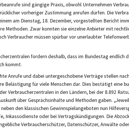
rbeanrufe sind gängige Praxis, obwohl Unternehmen Verbrau
rücklicher vorheriger Zustimmung anrufen dürfen. Die Verbr
 einem am Dienstag, 18. Dezember, vorgestellten Bericht im
re Methoden. Zwar konnten sie einzelne Anbieter mit rechtli
och Verbraucher müssen spürbar vor unerlaubter Telefonwer
ucherzentralen fordern deshalb, dass im Bundestag endlich 
sch kommt.
te Anrufe und dabei untergeschobene Verträge stellen nach
e Belästigung für viele Menschen dar. Dies bestätigt eine 
der Verbraucherzentralen in den Ländern, bei der 8.892 Rat
 Auskunft über Gesprächsinhalte und Methoden gaben. „Jeweils
d neben den klassischen Gewinnspielangeboten nun Hilfever
e, Inkassodienste oder bei Vertragskündigungen. Die Abzock
 angebliche Verbraucherschützer, Datenschützer, Anwälte ode