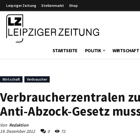
Leipziger Zeitung
Stellenmarkt
Shop
Leipziger Zeitung
STARTSEITE
POLITIK
WIRTSCHAFT
Wirtschaft
Verbraucher
Verbraucherzentralen z
Anti-Abzock-Gesetz muss
Von
Redaktion
19. Dezember 2012
0
72