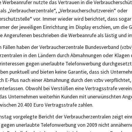
e Werbeanrufer nutzte das Vertrauen in die Verbraucherschü
h als „Verbraucherzentrale“, „Verbraucherschutzverein“ oder
rschutzstelle“ vor. Immer wieder wird berichtet, dass sogar
er der jeweiligen Einrichtung im Display erschien, um die 
ie Angerufenen beschrieben die Werbeanrufe als lästig und i
n Fällen haben der Verbraucherzentrale Bundesverband (vzbv
rzentralen in den Ländern durch Abmahnungen oder Klagen 
rinteressen gegen unerlaubte Telefonwerbung durchgesetzt
iben punktuell und bieten keine Garantie, dass sich Unterne
ich E-Plus nach einer Abmahnung durch den vzbv verpflichtet
unterlassen. Obwohl bei Verstößen eine Vertragsstrafe verei
 das Unternehmen weiterhin Kunden mit unerwünschten Ang
wischen 20.400 Euro Vertragsstrafe zahlen.
nstag vorgelegte Bericht der Verbraucherzentralen zeigt ein
 gegen unerlaubte Telefonwerbung von 2009 nicht annähern