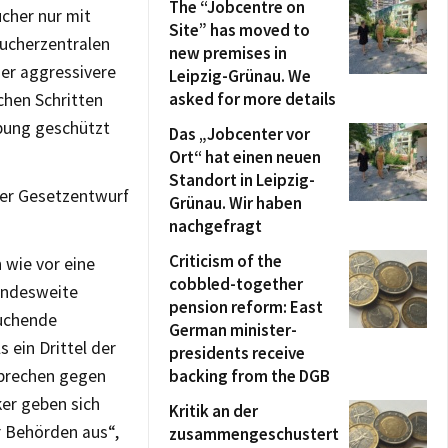
The “Jobcentre on
cher nur mit
Site” has moved to
aucherzentralen
new premises in
mer aggressivere
Leipzig-Grünau. We
asked for more details
chen Schritten
bung geschützt
Das „Jobcenter vor
Ort“ hat einen neuen
Standort in Leipzig-
der Gesetzentwurf
Grünau. Wir haben
nachgefragt
Criticism of the
 wie vor eine
cobbled-together
bundesweite
pension reform: East
suchende
German minister-
 ein Drittel der
presidents receive
sprechen gegen
backing from the DGB
er geben sich
Kritik an der
r Behörden aus“,
zusammengeschustert