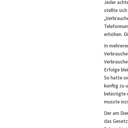
Jeder acht
stellte sic
„Verbrauche
Telefonnumm
erhöhen. D
In mehrere
Verbrauche
Verbrauche
Erfolge ble
So hatte s
künftig zu 
belästigte
musste inz
Der am Die
das Gesetz