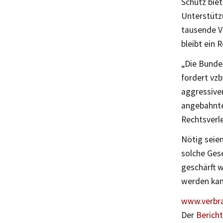
Schutz biet
Unterstütz
tausende Ve
bleibt ein 
„Die Bunde
fordert vz
aggressiver
angebahnte
Rechtsverle
Nötig seie
solche Ges
geschärft 
werden kan
www.verbra
Der
Bericht