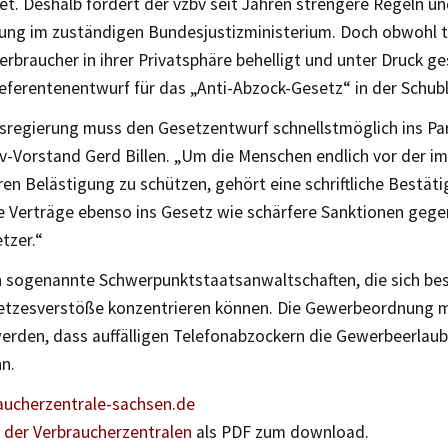
et. Deshalb fordert der vzbv seit Jahren strengere Regeln un
ung im zuständigen Bundesjustizministerium. Doch obwohl t
rbraucher in ihrer Privatsphäre behelligt und unter Druck g
Referentenentwurf für das „Anti-Abzock-Gesetz“ in der Schub
sregierung muss den Gesetzentwurf schnellstmöglich ins Pa
bv-Vorstand Gerd Billen. „Um die Menschen endlich vor der i
en Belästigung zu schützen, gehört eine schriftliche Bestäti
 Verträge ebenso ins Gesetz wie schärfere Sanktionen gege
tzer.“
n sogenannte Schwerpunktstaatsanwaltschaften, die sich be
etzesverstöße konzentrieren können. Die Gewerbeordnung 
werden, dass auffälligen Telefonabzockern die Gewerbeerlau
n.
ucherzentrale-sachsen.de
 der Verbraucherzentralen
als PDF zum download.