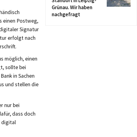
Standort in Leipzig-
Grünau. Wir haben
 händisch
nachgefragt
s einen Postweg,
digitaler Signatur
tur erfolgt nach
schrift.
us möglich, einen
, sollte bei
 Bank in Sachen
us und stellen die
r nur bei
dafür, dass doch
digital