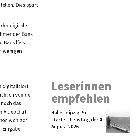
ellen. Dies spart
 der digitale
nehmer der Bank
e Bank lässt
ch wenigen
Leserinnen
digitalisiert.
empfehlen
ächlich von der
 noch das
er Videochat
Hallo Leipzig: So
startet Dienstag, der 4.
nnen weniger
August 2026
N-Eingabe