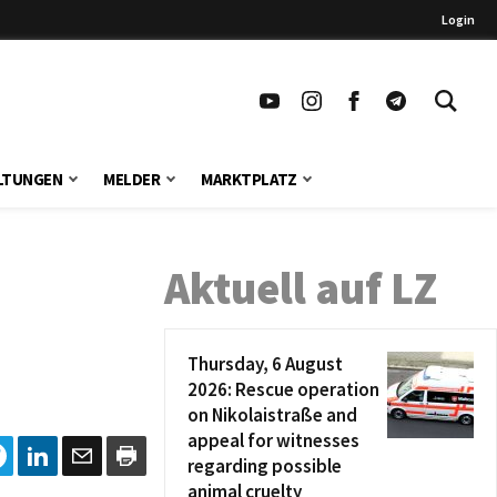
Login
LTUNGEN
MELDER
MARKTPLATZ
Aktuell auf LZ
Thursday, 6 August
2026: Rescue operation
on Nikolaistraße and
appeal for witnesses
regarding possible
animal cruelty