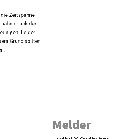
h die Zeitspanne
n haben dank der
leunigen. Leider
esem Grund sollten
en:
Melder