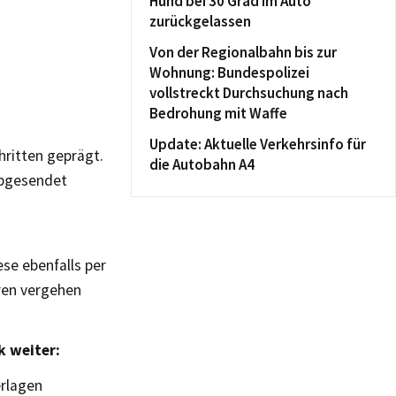
Hund bei 30 Grad im Auto
zurückgelassen
Von der Regionalbahn bis zur
Wohnung: Bundespolizei
vollstreckt Durchsuchung nach
Bedrohung mit Waffe
Update: Aktuelle Verkehrsinfo für
hritten geprägt.
die Autobahn A4
abgesendet
e ebenfalls per
ren vergehen
k weiter:
erlagen