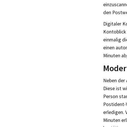
einzuscann
den Postwe
Digitaler K
Kontoblick
einmalig d
einen auto
Minuten ab
Modern
Neben der A
Diese ist w
Person sta
Postident-
erledigen.
Minuten er