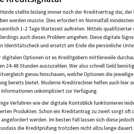
Hürde stellte bislang immer noch der Kreditvertrag dar, der
eben werden musste. Dies erfordert im Normalfall mindesten
anntlich 1-2 Tage Wartezeit auftreten. Mittels qualifizierter 
allerdings auch dieses Problem umgehen. Diese digitale Signa
n Identitätscheck und ersetzt am Ende die persönliche Unter
 digitalen Optionen ist es Kreditgebern mittlerweile durcha
en 24-48 Stunden auszuzahlen. Wer also schnell Geld benötigt
itvergleich genau hinschauen, welche Optionen die jeweilige
rung bereits bietet. Moderne Kreditrechner helfen auch hier a
 Informationen unkompliziert zur Verfügung.
nige Verfahren wie der digitale Kontoblick funktionieren leide
erten Produkten. Schon ein Kreditantrag zu zweit sorgt oft 
angefordert werden. Im besten Fall lassen sich diese jedoch 
sodass die Kreditprüfung trotzdem nicht allzu lange dauert.