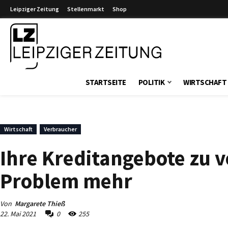
Leipziger Zeitung
Stellenmarkt
Shop
Leipziger Zeitung
STARTSEITE
POLITIK
WIRTSCHAFT
Wirtschaft
Verbraucher
Ihre Kreditangebote zu v
Problem mehr
Von
Margarete Thieß
22. Mai 2021
0
255