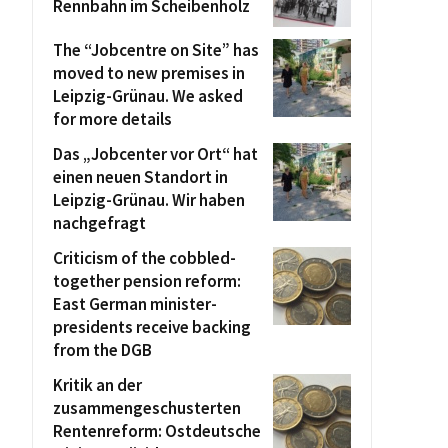
Rennbahn im Scheibenholz
The “Jobcentre on Site” has
moved to new premises in
Leipzig-Grünau. We asked
for more details
Das „Jobcenter vor Ort“ hat
einen neuen Standort in
Leipzig-Grünau. Wir haben
nachgefragt
Criticism of the cobbled-
together pension reform:
East German minister-
presidents receive backing
from the DGB
Kritik an der
zusammengeschusterten
Rentenreform: Ostdeutsche