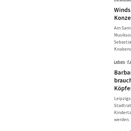
kritisie
Winds
Konze
Am Samst
Musikso
Sebastia
Knabenc
Akademie
Leben
F
·
große O
Barbar
brauch
Köpfe
Leipzigs
Stadtrat
Kinderta
werden. 
Dunkelzi