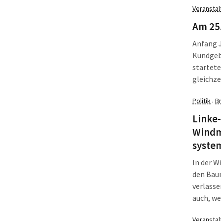
Veransta
die Zahl
Am 25.
Anfang J
Kundgebu
startete
gleichze
erarbeit
Politik
B
·
und glei
Linke-
Windm
syste
In der W
den Bau
verlass
auch, we
können. 
Veransta