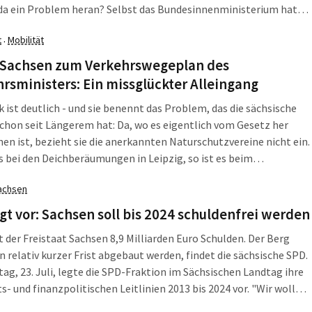
da ein Problem heran? Selbst das Bundesinnenministerium hatte
m Sicherheitsgipfel geladen. Von ganz anderer Seite ging das
t
Mobilität
·
 für Fankultur an die Sache. Am 20. und 21. Juli fand in Würzburg
olloquium des Instituts für Fankultur statt.
Sachsen zum Verkehrswegeplan des
rsministers: Ein missglückter Alleingang
ik ist deutlich - und sie benennt das Problem, das die sächsische
schon seit Längerem hat: Da, wo es eigentlich vom Gesetz her
en ist, bezieht sie die anerkannten Naturschutzvereine nicht ein.
s bei den Deichberäumungen in Leipzig, so ist es beim
swegeplan, den jetzt Sachsens Verkehrsminister Sven Morlok
achsen
rgelegt hat, kritisiert Bernd Heinitz vom NABU Sachsen.
gt vor: Sachsen soll bis 2024 schuldenfrei werden
 der Freistaat Sachsen 8,9 Milliarden Euro Schulden. Der Berg
n relativ kurzer Frist abgebaut werden, findet die sächsische SPD.
g, 23. Juli, legte die SPD-Fraktion im Sächsischen Landtag ihre
s- und finanzpolitischen Leitlinien 2013 bis 2024 vor. "Wir wollen
staat bis 2024 schuldenfrei machen", sagte Martin Dulig,