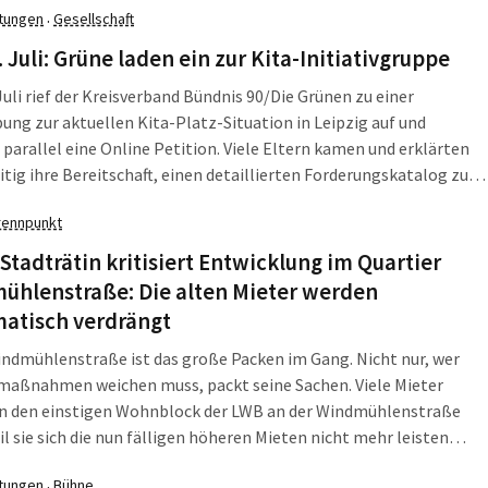
ltungen
Gesellschaft
·
 519.422 stehen.
 Juli: Grüne laden ein zur Kita-Initiativgruppe
uli rief der Kreisverband Bündnis 90/Die Grünen zu einer
ng zur aktuellen Kita-Platz-Situation in Leipzig auf und
 parallel eine Online Petition. Viele Eltern kamen und erklärten
itig ihre Bereitschaft, einen detaillierten Forderungskatalog zu
en, damit vor allem die Vergabe der wenigen Plätzen transparent
rennpunkt
chberechtigt erfolgen kann.
Stadträtin kritisiert Entwicklung im Quartier
ühlenstraße: Die alten Mieter werden
matisch verdrängt
indmühlenstraße ist das große Packen im Gang. Nicht nur, wer
maßnahmen weichen muss, packt seine Sachen. Viele Mieter
en den einstigen Wohnblock der LWB an der Windmühlenstraße
il sie sich die nun fälligen höheren Mieten nicht mehr leisten
Der Wohnblock wird - wie Linke-Stadträtin Skadi Jennicke
ltungen
Bühne
·