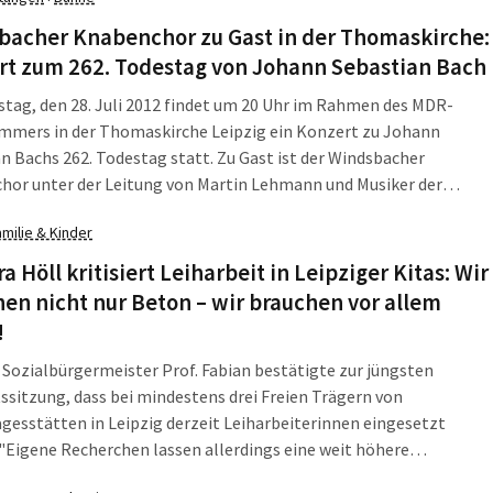
rt - tatsächlich zu einem Modellfall der Gentrifizierung in Leipzig.
bacher Knabenchor zu Gast in der Thomaskirche:
rt zum 262. Todestag von Johann Sebastian Bach
ag, den 28. Juli 2012 findet um 20 Uhr im Rahmen des MDR-
mmers in der Thomaskirche Leipzig ein Konzert zu Johann
n Bachs 262. Todestag statt. Zu Gast ist der Windsbacher
hor unter der Leitung von Martin Lehmann und Musiker der
 für Alte Musik Berlin. Thomasorganist Ullrich Böhme spielt drei
amilie & Kinder
rgelwerke.
a Höll kritisiert Leiharbeit in Leipziger Kitas: Wir
en nicht nur Beton – wir brauchen vor allem
!
 Sozialbürgermeister Prof. Fabian bestätigte zur jüngsten
ssitzung, dass bei mindestens drei Freien Trägern von
gesstätten in Leipzig derzeit Leiharbeiterinnen eingesetzt
"Eigene Recherchen lassen allerdings eine weit höhere
ffer vermuten", kritisiert die Leipziger Bundestagsabgeordnete