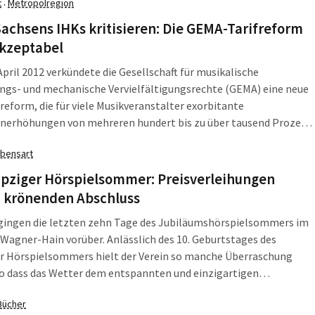
t
Metropolregion
·
en, Barbara Höll.
achsens IHKs kritisieren: Die GEMA-Tarifreform
akzeptabel
pril 2012 verkündete die Gesellschaft für musikalische
ngs- und mechanische Vervielfältigungsrechte (GEMA) eine neue
reform, die für viele Musikveranstalter exorbitante
nerhöhungen von mehreren hundert bis zu über tausend Prozent
 würden. Diese Pläne verunsichern Musikveranstalter (Clubs,
bensart
ken), Hoteliers und Gastronomen, da sie oft existenzbedrohend
ipziger Hörspielsommer: Preisverleihungen
n krönenden Abschluss
 gingen die letzten zehn Tage des Jubiläumshörspielsommers im
Wagner-Hain vorüber. Anlässlich des 10. Geburtstages des
er Hörspielsommers hielt der Verein so manche Überraschung
so dass das Wetter dem entspannten und einzigartigen
nügen nichts anhaben konnte und die Wiese täglich mit
Bücher
decken aller Couleur gefüllt war.