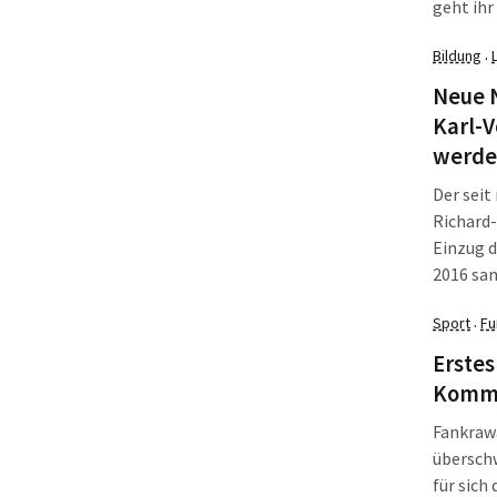
geht ihr
Volly Ta
Bildung
·
Neue 
Karl-V
werd
Der sei
Richard-
Einzug d
2016 sa
Planung
Sport
Fu
·
Dienstag
Erstes
Kommer
Fankrawa
übersch
für sich