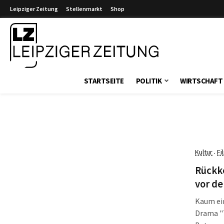
Leipziger Zeitung
Stellenmarkt
Shop
Leipziger Zeitung
STARTSEITE
POLITIK
WIRTSCHAFT
Kultur
Fi
·
Rückk
vor de
Kaum ein
Drama "T