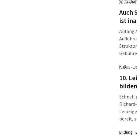
Wirtschaf
der Link
Auch S
ist in
Anfang A
Aufführu
Struktur
Gebühre
bedeuten
Kultur
Le
·
Discothe
wirken.
10. Le
bilde
Schnell
Richard-
Leipzig
bereit, 
Hörverg
Bildung
·
Picknick