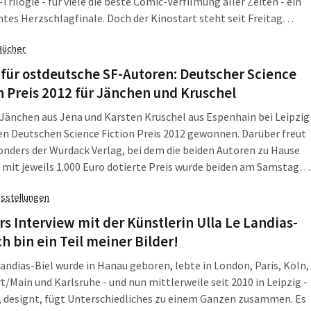
rilogie - für viele die beste Comic-Verfilmung aller Zeiten - ein
tes Herzschlagfinale. Doch der Kinostart steht seit Freitag
inem guten Stern.
Bücher
 für ostdeutsche SF-Autoren: Deutscher Science
n Preis 2012 für Jänchen und Kruschel
Jänchen aus Jena und Karsten Kruschel aus Espenhain bei Leipzig
n Deutschen Science Fiction Preis 2012 gewonnen. Darüber freut
onders der Wurdack Verlag, bei dem die beiden Autoren zu Hause
r mit jeweils 1.000 Euro dotierte Preis wurde beiden am Samstag,
, auf dem Jahrestreffen des Science Fiction Clubs Deutschland in
sstellungen
rreicht.
s Interview mit der Künstlerin Ulla Le Landias-
Ich bin ein Teil meiner Bilder!
Landias-Biel wurde in Hanau geboren, lebte in London, Paris, Köln,
t/Main und Karlsruhe - und nun mittlerweile seit 2010 in Leipzig -
, designt, fügt Unterschiedliches zu einem Ganzen zusammen. Es