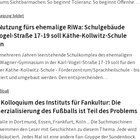
 ums Sichtbarmachen. So beginnt Toleranz. So beginnt Offenheit.
nner traf die Künstlerin auf einen Kaffee in ihrem Atelier.
Leipzig bildet
Nutzung fürs ehemalige RiWa: Schulgebäude
ogel-Straße 17-19 soll Käthe-Kollwitz-Schule
en
t mehreren Jahren leerstehende Schulkomplex des ehemaligen
Wagner-Gymnasium in der Karl-Vogel-Straße 17-19 soll für den
er Käthe-Kollwitz-Schule - Förderzentrum/Sprachheilschule - bis
niert und umgebaut werden. Den entsprechenden
sbeschluss traf die Dienstberatung des Oberbürgermeisters am
ßball
, 24. Juli, auf Vorschlag von Bürgermeister Thomas Fabian.
 Kolloquium des Instituts für Fankultur: Die
zialisierung des Fußballs ist Teil des Problems
lle in Dortmund, Essen, Frankfurt, Köln ... Die Suchmaschinen
wemmen den Leser mit Geschichten zu diesem Thema. Jede wird
 diskutiert. Jedes Mal ist eine andere Fan-Gruppe der Sündenbock.