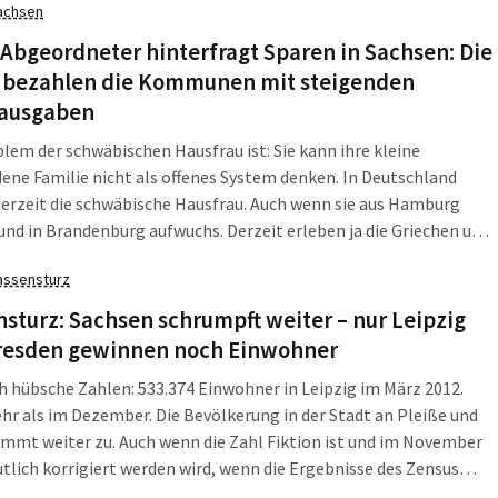
achsen
nder der SPD-Fraktion im Sächsischen Landtag, bei der
heit.
Abgeordneter hinterfragt Sparen in Sachsen: Die
 bezahlen die Kommunen mit steigenden
lausgaben
lem der schwäbischen Hausfrau ist: Sie kann ihre kleine
ene Familie nicht als offenes System denken. In Deutschland
derzeit die schwäbische Hausfrau. Auch wenn sie aus Hamburg
d in Brandenburg aufwuchs. Derzeit erleben ja die Griechen und
 wie es ist, wenn in Deutschland die schwäbische Hausfrau regiert.
assensturz
bst in Sachsen können die hiesigen Griechen erleben, wie das
iert.
sturz: Sachsen schrumpft weiter – nur Leipzig
resden gewinnen noch Einwohner
h hübsche Zahlen: 533.374 Einwohner in Leipzig im März 2012.
hr als im Dezember. Die Bevölkerung in der Stadt an Pleiße und
immt weiter zu. Auch wenn die Zahl Fiktion ist und im November
tlich korrigiert werden wird, wenn die Ergebnisse des Zensus
lich aus- und durchgerechnet sind. Dann könnte für diesen März