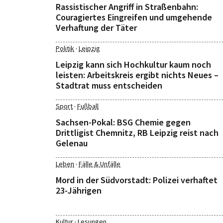
Rassistischer Angriff in Straßenbahn:
Couragiertes Eingreifen und umgehende
Verhaftung der Täter
·
Politik
Leipzig
Leipzig kann sich Hochkultur kaum noch
leisten: Arbeitskreis ergibt nichts Neues –
Stadtrat muss entscheiden
·
Sport
Fußball
Sachsen-Pokal: BSG Chemie gegen
Drittligist Chemnitz, RB Leipzig reist nach
Gelenau
·
Leben
Fälle & Unfälle
Mord in der Südvorstadt: Polizei verhaftet
23-Jährigen
·
Kultur
Lesungen