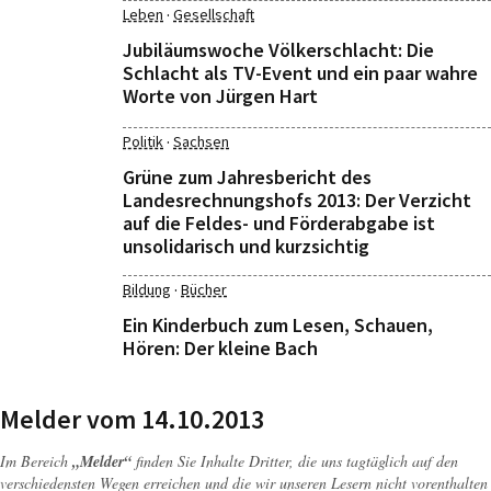
·
Leben
Gesellschaft
Jubiläumswoche Völkerschlacht: Die
Schlacht als TV-Event und ein paar wahre
Worte von Jürgen Hart
·
Politik
Sachsen
Grüne zum Jahresbericht des
Landesrechnungshofs 2013: Der Verzicht
auf die Feldes- und Förderabgabe ist
unsolidarisch und kurzsichtig
·
Bildung
Bücher
Ein Kinderbuch zum Lesen, Schauen,
Hören: Der kleine Bach
Melder vom 14.10.2013
Im Bereich
„Melder“
finden Sie Inhalte Dritter, die uns tagtäglich auf den
verschiedensten Wegen erreichen und die wir unseren Lesern nicht vorenthalten