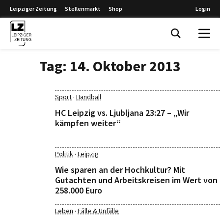
Leipziger Zeitung
Stellenmarkt
Shop
Login
Leipziger Zeitung
Tag:
14. Oktober 2013
·
Sport
Handball
HC Leipzig vs. Ljubljana 23:27 – „Wir
kämpfen weiter“
·
Politik
Leipzig
Wie sparen an der Hochkultur? Mit
Gutachten und Arbeitskreisen im Wert von
258.000 Euro
·
Leben
Fälle & Unfälle