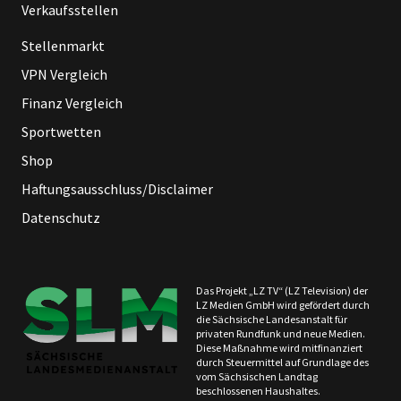
Verkaufsstellen
Stellenmarkt
VPN Vergleich
Finanz Vergleich
Sportwetten
Shop
Haftungsausschluss/Disclaimer
Datenschutz
Das Projekt „LZ TV“ (LZ Television) der
LZ Medien GmbH wird gefördert durch
die Sächsische Landesanstalt für
privaten Rundfunk und neue Medien.
Diese Maßnahme wird mitfinanziert
durch Steuermittel auf Grundlage des
vom Sächsischen Landtag
beschlossenen Haushaltes.