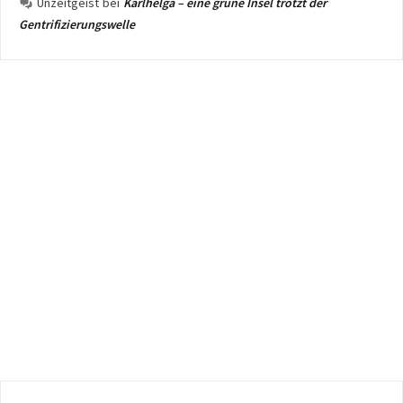
Unzeitgeist
bei
Karlhelga – eine grüne Insel trotzt der
Gentrifizierungswelle