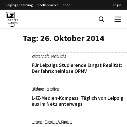
Leipziger Zeitung
Stellenmarkt
Shop
Login
Leipziger Zeitung
Tag:
26. Oktober 2014
·
Wirtschaft
Mobilität
Für Leipzigs Studierende längst Realität:
Der fahrscheinlose ÖPNV
·
Bildung
Medien
L-IZ-Medien-Kompass: Täglich von Leipzig
aus im Netz unterwegs
·
Leben
Familie & Kinder