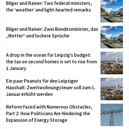
Bilger and Rainer: Two federal ministers,
the ‘weather’ and light-hearted remarks
Bilger und Rainer: Zwei Bundesminister, das
„Wetter“ und lockere Sprüche
A drop in the ocean for Leipzig’s budget:
the tax on second homes is set to rise from
1 January
Ein paar Peanuts für den Leipziger
Haushalt: Zweitwohnungsteuer soll zum 1.
Januar erhöht werden
Reform Faced with Numerous Obstacles,
Part 2: How Politicians Are Hindering the
Expansion of Energy Storage