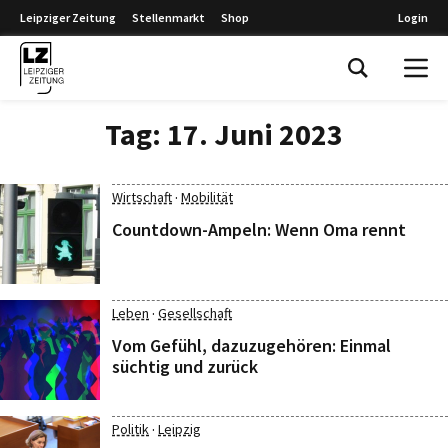
Leipziger Zeitung
Stellenmarkt
Shop
Login
Leipziger Zeitung
Tag:
17. Juni 2023
·
Wirtschaft
Mobilität
Countdown-Ampeln: Wenn Oma rennt
·
Leben
Gesellschaft
Vom Gefühl, dazuzugehören: Einmal
süchtig und zurück
·
Politik
Leipzig