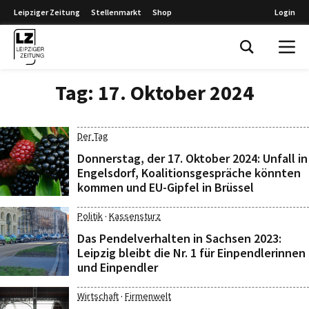
Leipziger Zeitung
Stellenmarkt
Shop
Login
Leipziger Zeitung
Tag:
17. Oktober 2024
Der Tag
Donnerstag, der 17. Oktober 2024: Unfall in
Engelsdorf, Koalitionsgespräche könnten
kommen und EU-Gipfel in Brüssel
·
Politik
Kassensturz
Das Pendelverhalten in Sachsen 2023:
Leipzig bleibt die Nr. 1 für Einpendlerinnen
und Einpendler
·
Wirtschaft
Firmenwelt