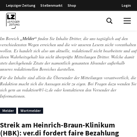
Leipziger Zeitung
Stellenmarkt
Shop
Login
Leipziger Zeitung
Im Bereich
„Melder“
finden Sie Inhalte Dritter, die uns tagtäglich auf den
verschiedensten Wegen erreichen und die wir unseren Lesern nicht vorenthalten
wollen. Es handelt sich also um aktuelle, redaktionell nicht bearbeitete und auf
ihren Wahrheitsgehalt hin nicht überprüfte Mitteilungen Dritter. Welche damit
stets durchgehende Zitate der namentlich genannten Absender außerhalb
unseres redaktionellen Bereiches darstellen.
Für die Inhalte sind allein die Übersender der Mitteilungen verantwortlich, die
Redaktion macht sich die Aussagen nicht zu eigen. Bei Fragen dazu wenden Sie
sich gern an
redaktion@l-iz.de
oder kontaktieren den Versender der
Informationen.
Melder
Wortmelder
Streik am Heinrich-Braun-Klinikum
(HBK): ver.di fordert faire Bezahlung