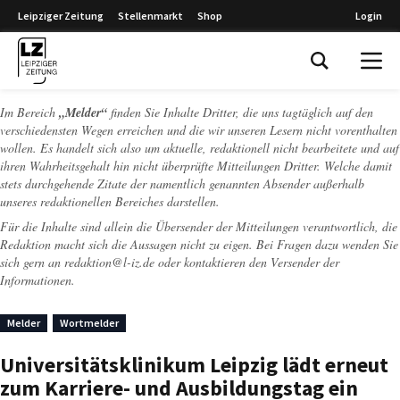
Leipziger Zeitung
Stellenmarkt
Shop
Login
Leipziger Zeitung
Im Bereich
„Melder“
finden Sie Inhalte Dritter, die uns tagtäglich auf den
verschiedensten Wegen erreichen und die wir unseren Lesern nicht vorenthalten
wollen. Es handelt sich also um aktuelle, redaktionell nicht bearbeitete und auf
ihren Wahrheitsgehalt hin nicht überprüfte Mitteilungen Dritter. Welche damit
stets durchgehende Zitate der namentlich genannten Absender außerhalb
unseres redaktionellen Bereiches darstellen.
Für die Inhalte sind allein die Übersender der Mitteilungen verantwortlich, die
Redaktion macht sich die Aussagen nicht zu eigen. Bei Fragen dazu wenden Sie
sich gern an
redaktion@l-iz.de
oder kontaktieren den Versender der
Informationen.
Melder
Wortmelder
Universitätsklinikum Leipzig lädt erneut
zum Karriere- und Ausbildungstag ein