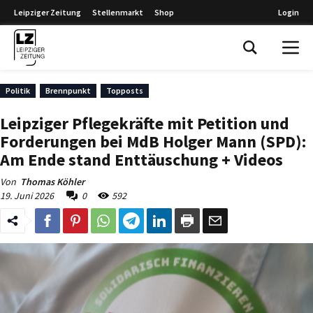
Leipziger Zeitung
Stellenmarkt
Shop
Login
Leipziger Zeitung
Politik
Brennpunkt
Topposts
Leipziger Pflegekräfte mit Petition und
Forderungen bei MdB Holger Mann (SPD):
Am Ende stand Enttäuschung + Videos
Von
Thomas Köhler
19. Juni 2026
0
592