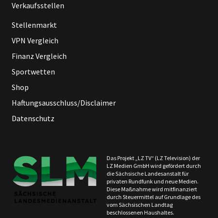
Verkaufsstellen
Stellenmarkt
VPN Vergleich
Finanz Vergleich
Sportwetten
Shop
Haftungsausschluss/Disclaimer
Datenschutz
Das Projekt „LZ TV“ (LZ Television) der
LZ Medien GmbH wird gefördert durch
die Sächsische Landesanstalt für
privaten Rundfunk und neue Medien.
Diese Maßnahme wird mitfinanziert
durch Steuermittel auf Grundlage des
vom Sächsischen Landtag
beschlossenen Haushaltes.