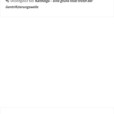
Unzeitgeist
bei
Karlhelga – eine grüne Insel trotzt der
Gentrifizierungswelle