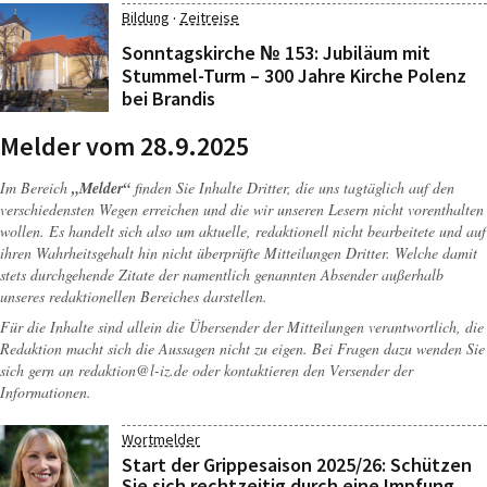
·
Bildung
Zeitreise
Sonntagskirche № 153: Jubiläum mit
Stummel-Turm – 300 Jahre Kirche Polenz
bei Brandis
Melder vom 28.9.2025
Im Bereich
„Melder“
finden Sie Inhalte Dritter, die uns tagtäglich auf den
verschiedensten Wegen erreichen und die wir unseren Lesern nicht vorenthalten
wollen. Es handelt sich also um aktuelle, redaktionell nicht bearbeitete und auf
ihren Wahrheitsgehalt hin nicht überprüfte Mitteilungen Dritter. Welche damit
stets durchgehende Zitate der namentlich genannten Absender außerhalb
unseres redaktionellen Bereiches darstellen.
Für die Inhalte sind allein die Übersender der Mitteilungen verantwortlich, die
Redaktion macht sich die Aussagen nicht zu eigen. Bei Fragen dazu wenden Sie
sich gern an
redaktion@l-iz.de
oder kontaktieren den Versender der
Informationen.
Wortmelder
Start der Grippesaison 2025/26: Schützen
Sie sich rechtzeitig durch eine Impfung