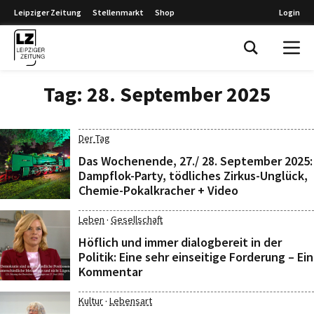
Leipziger Zeitung
Stellenmarkt
Shop
Login
Leipziger Zeitung
Tag:
28. September 2025
Der Tag
Das Wochenende, 27./ 28. September 2025:
Dampflok-Party, tödliches Zirkus-Unglück,
Chemie-Pokalkracher + Video
·
Leben
Gesellschaft
Höflich und immer dialogbereit in der
Politik: Eine sehr einseitige Forderung – Ein
Kommentar
·
Kultur
Lebensart