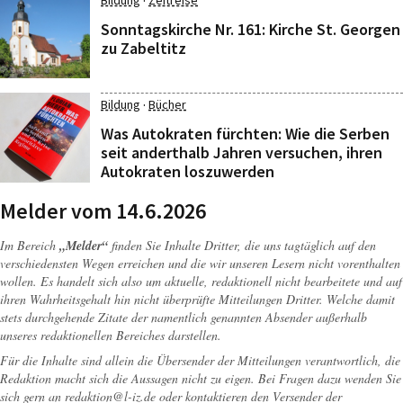
·
Bildung
Zeitreise
Sonntagskirche Nr. 161: Kirche St. Georgen
zu Zabeltitz
·
Bildung
Bücher
Was Autokraten fürchten: Wie die Serben
seit anderthalb Jahren versuchen, ihren
Autokraten loszuwerden
Melder vom 14.6.2026
Im Bereich
„Melder“
finden Sie Inhalte Dritter, die uns tagtäglich auf den
verschiedensten Wegen erreichen und die wir unseren Lesern nicht vorenthalten
wollen. Es handelt sich also um aktuelle, redaktionell nicht bearbeitete und auf
ihren Wahrheitsgehalt hin nicht überprüfte Mitteilungen Dritter. Welche damit
stets durchgehende Zitate der namentlich genannten Absender außerhalb
unseres redaktionellen Bereiches darstellen.
Für die Inhalte sind allein die Übersender der Mitteilungen verantwortlich, die
Redaktion macht sich die Aussagen nicht zu eigen. Bei Fragen dazu wenden Sie
sich gern an
redaktion@l-iz.de
oder kontaktieren den Versender der