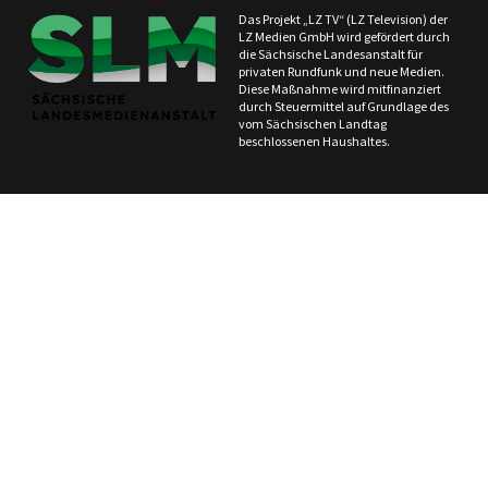
Das Projekt „LZ TV“ (LZ Television) der
LZ Medien GmbH wird gefördert durch
die Sächsische Landesanstalt für
privaten Rundfunk und neue Medien.
Diese Maßnahme wird mitfinanziert
durch Steuermittel auf Grundlage des
vom Sächsischen Landtag
beschlossenen Haushaltes.