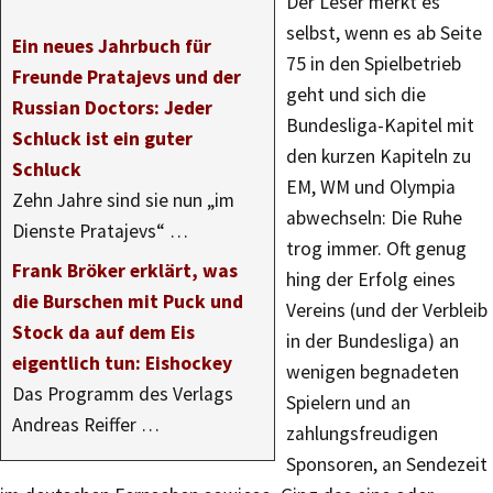
Der Leser merkt es
selbst, wenn es ab Seite
Ein neues Jahrbuch für
75 in den Spielbetrieb
Freunde Pratajevs und der
geht und sich die
Russian Doctors: Jeder
Bundesliga-Kapitel mit
Schluck ist ein guter
den kurzen Kapiteln zu
Schluck
EM, WM und Olympia
Zehn Jahre sind sie nun „im
abwechseln: Die Ruhe
Dienste Pratajevs“ …
trog immer. Oft genug
Frank Bröker erklärt, was
hing der Erfolg eines
die Burschen mit Puck und
Vereins (und der Verbleib
Stock da auf dem Eis
in der Bundesliga) an
eigentlich tun: Eishockey
wenigen begnadeten
Das Programm des Verlags
Spielern und an
Andreas Reiffer …
zahlungsfreudigen
Sponsoren, an Sendezeit