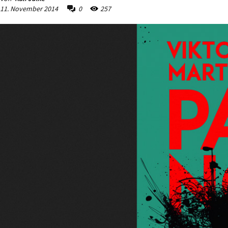
11. November 2014
0
257