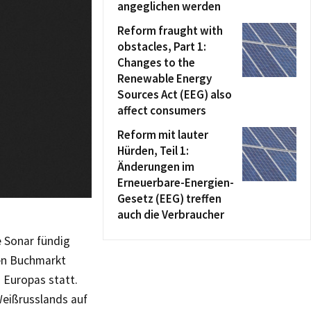
angeglichen werden
Reform fraught with
obstacles, Part 1:
Changes to the
Renewable Energy
Sources Act (EEG) also
affect consumers
Reform mit lauter
Hürden, Teil 1:
Änderungen im
Erneuerbare-Energien-
Gesetz (EEG) treffen
auch die Verbraucher
e Sonar fündig
hen Buchmarkt
 Europas statt.
Weißrusslands auf