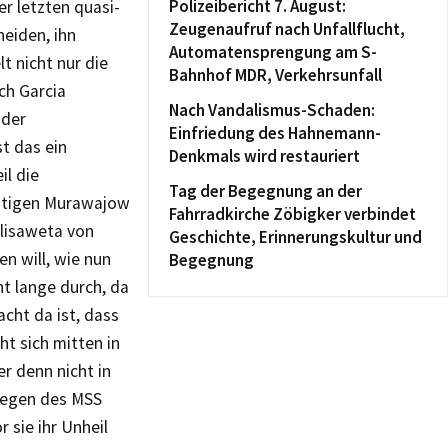
Polizeibericht 7. August:
er letzten quasi-
Zeugenaufruf nach Unfallflucht,
eiden, ihn
Automatensprengung am S-
t nicht nur die
Bahnhof MDR, Verkehrsunfall
ch Garcia
Nach Vandalismus-Schaden:
 der
Einfriedung des Hahnemann-
t das ein
Denkmals wird restauriert
il die
Tag der Begegnung an der
chtigen Murawajow
Fahrradkirche Zöbigker verbindet
elisaweta von
Geschichte, Erinnerungskultur und
en will, wie nun
Begegnung
t lange durch, da
cht da ist, dass
ht sich mitten in
r denn nicht in
udegen des MSS
 sie ihr Unheil