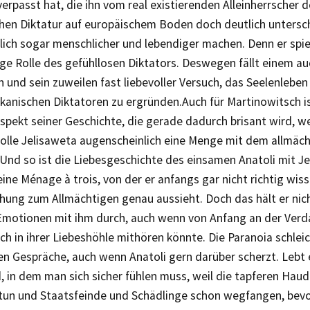
erpasst hat, die ihn vom real existierenden Alleinherrscher d
chen Diktatur auf europäischem Boden doch deutlich untersch
ich sogar menschlicher und lebendiger machen. Denn er spiel
ge Rolle des gefühllosen Diktators. Deswegen fällt einem au
 und sein zuweilen fast liebevoller Versuch, das Seelenleben
kanischen Diktatoren zu ergründen.Auch für Martinowitsch is
spekt seiner Geschichte, die gerade dadurch brisant wird, we
olle Jelisaweta augenscheinlich eine Menge mit dem allmä
 Und so ist die Liebesgeschichte des einsamen Anatoli mit J
ine Ménage à trois, von der er anfangs gar nicht richtig wiss
hung zum Allmächtigen genau aussieht. Doch das hält er nich
Emotionen mit ihm durch, auch wenn von Anfang an der Verda
h in ihrer Liebeshöhle mithören könnte. Die Paranoia schleic
en Gespräche, auch wenn Anatoli gern darüber scherzt. Lebt e
, in dem man sich sicher fühlen muss, weil die tapferen Ha
 tun und Staatsfeinde und Schädlinge schon wegfangen, bevor