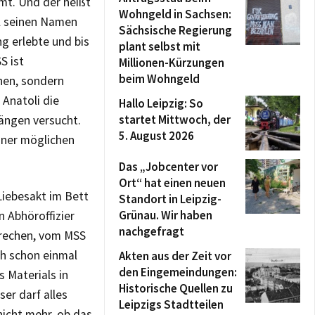
mt. Und der heißt
Wohngeld in Sachsen:
l seinen Namen
Sächsische Regierung
ng erlebte und bis
plant selbst mit
S ist
Millionen-Kürzungen
beim Wohngeld
ehen, sondern
 Anatoli die
Hallo Leipzig: So
startet Mittwoch, der
ängen versucht.
5. August 2026
einer möglichen
Das „Jobcenter vor
Ort“ hat einen neuen
Liebesakt im Bett
Standort in Leipzig-
Grünau. Wir haben
 Abhöroffizier
nachgefragt
sprechen, vom MSS
ch schon einmal
Akten aus der Zeit vor
den Eingemeindungen:
s Materials in
Historische Quellen zu
er darf alles
Leipzigs Stadtteilen
nicht mehr, ob das