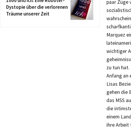
1000 und ich: Eine Roboter-
paar Züge v
Dystopie über die verlorenen
sozialistis
Träume unserer Zeit
wahrscheinl
scharfkanti
Marquez ein
lateinameri
wichtiger A
geheimnisv
zu tun hat.
Anfang an e
Lisas Bezie
gehen die 
das MSS auc
die intimst
einem Land
ihre Arbeit