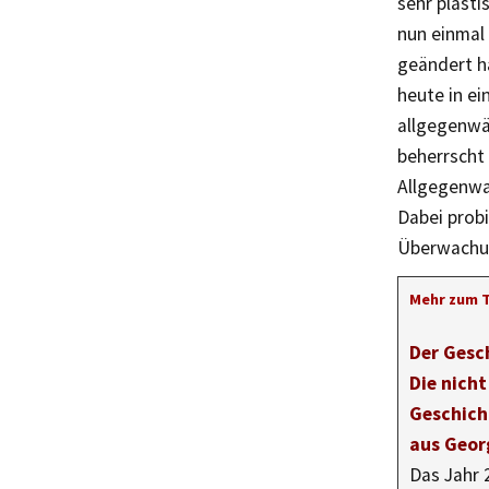
sehr plast
nun einmal
geändert ha
heute in ei
allgegenwär
beherrscht 
Allgegenwa
Dabei probi
Überwachun
Mehr zum 
Der Gesc
Die nicht
Geschich
aus Geor
Das Jahr 