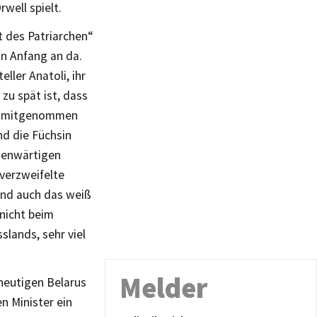
well spielt.
 des Patriarchen“
on Anfang an da.
ller Anatoli, ihr
zu spät ist, dass
ser mitgenommen
nd die Füchsin
egenwärtigen
verzweifelte
 Und auch das weiß
 nicht beim
lands, sehr viel
Melder
heutigen Belarus
n Minister ein