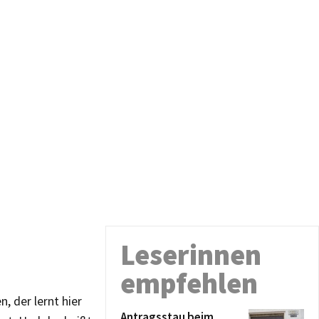
Leserinnen
empfehlen
, der lernt hier
Antragsstau beim