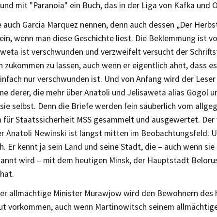
nd mit "Paranoia" ein Buch, das in der Liga von Kafka und Or
 auch Garcia Marquez nennen, denn auch dessen „Der Herbst
 ein, wenn man diese Geschichte liest. Die Beklemmung ist v
weta ist verschwunden und verzweifelt versucht der Schriftste
 zukommen zu lassen, auch wenn er eigentlich ahnt, dass es 
 einfach nur verschwunden ist. Und von Anfang wird der Le
ne derer, die mehr über Anatoli und Jelisaweta alias Gogol u
 sie selbst. Denn die Briefe werden fein säuberlich vom allg
m für Staatssicherheit MSS gesammelt und ausgewertet. Der 
ler Anatoli Newinski ist längst mitten im Beobachtungsfeld.
ch. Er kennt ja sein Land und seine Stadt, die – auch wenn sie
nnt wird – mit dem heutigen Minsk, der Hauptstadt Beloruss
 hat.
er allmächtige Minister Murawjow wird den Bewohnern des 
aut vorkommen, auch wenn Martinowitsch seinem allmächtige