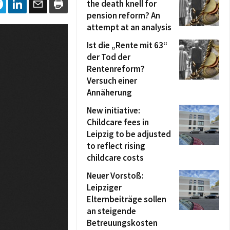
the death knell for
pension reform? An
attempt at an analysis
Ist die „Rente mit 63“
der Tod der
Rentenreform?
Versuch einer
Annäherung
New initiative:
Childcare fees in
Leipzig to be adjusted
to reflect rising
childcare costs
Neuer Vorstoß:
Leipziger
Elternbeiträge sollen
an steigende
Betreuungskosten