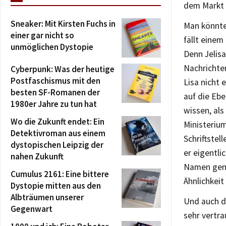
dem Markt u
Sneaker: Mit Kirsten Fuchs in
Man könnte
einer gar nicht so
fällt einem
unmöglichen Dystopie
Denn Jelisa
Nachrichten
Cyberpunk: Was der heutige
Postfaschismus mit den
Lisa nicht
besten SF-Romanen der
auf die Ebe
1980er Jahre zu tun hat
wissen, als
Wo die Zukunft endet: Ein
Ministeriu
Detektivroman aus einem
Schriftstel
dystopischen Leipzig der
er eigentli
nahen Zukunft
Namen gena
Cumulus 2161: Eine bittere
Ähnlichkeit
Dystopie mitten aus den
Albträumen unserer
Und auch d
Gegenwart
sehr vertr