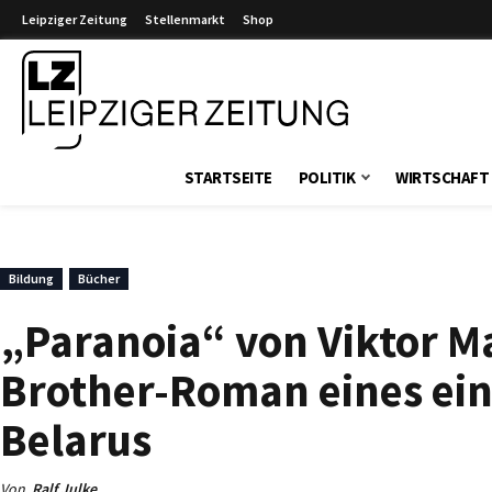
Leipziger Zeitung
Stellenmarkt
Shop
Leipziger Zeitung
STARTSEITE
POLITIK
WIRTSCHAFT
Bildung
Bücher
„Paranoia“ von Viktor Ma
Brother-Roman eines ein
Belarus
Von
Ralf Julke