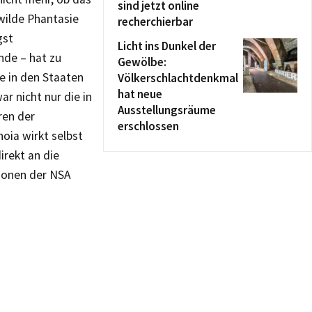
sind jetzt online
 wilde Phantasie
recherchierbar
gst
Licht ins Dunkel der
nde – hat zu
Gewölbe:
e in den Staaten
Völkerschlachtdenkmal
hat neue
r nicht nur die in
Ausstellungsräume
ren der
erschlossen
noia wirkt selbst
irekt an die
tionen der NSA