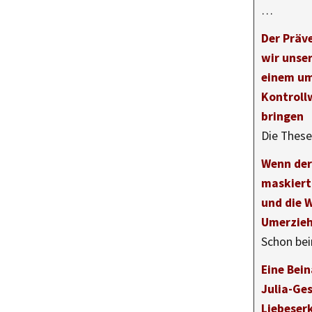
…
Der Präv
wir unser
einem um
Kontroll
bringen
Die These
Wenn der
maskiert
und die 
Umerzie
Schon bei
Eine Bei
Julia-Ge
Liebeser