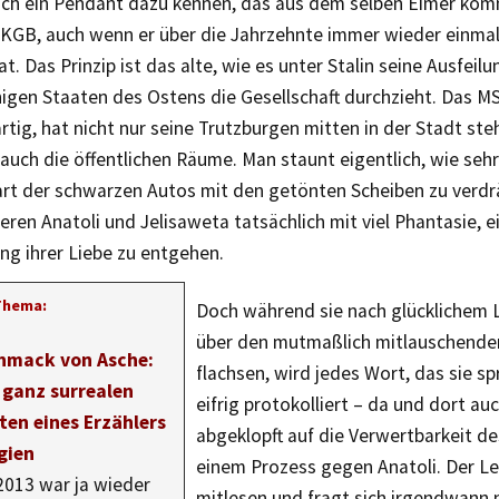
isch ein Pendant dazu kennen, das aus dem selben Eimer kom
 KGB, auch wenn er über die Jahrzehnte immer wieder einma
t. Das Prinzip ist das alte, wie es unter Stalin seine Ausfeilu
nigen Staaten des Ostens die Gesellschaft durchzieht. Das MS
tig, hat nicht nur seine Trutzburgen mitten in der Stadt st
auch die öffentlichen Räume. Man staunt eigentlich, wie sehr
rt der schwarzen Autos mit den getönten Scheiben zu verdr
eren Anatoli und Jelisaweta tatsächlich mit viel Phantasie, 
g ihrer Liebe zu entgehen.
Thema:
Doch während sie nach glücklichem 
über den mutmaßlich mitlauschenden
hmack von Asche:
flachsen, wird jedes Wort, das sie 
 ganz surrealen
eifrig protokolliert – da und dort au
ten eines Erzählers
abgeklopft auf die Verwertbarkeit de
gien
einem Prozess gegen Anatoli. Der Les
2013 war ja wieder
mitlesen und fragt sich irgendwann 