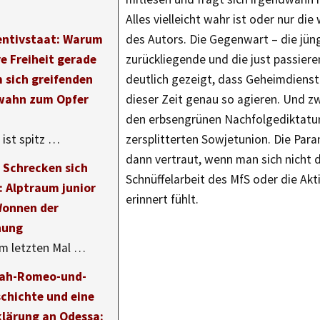
Alles vielleicht wahr ist oder nur die
entivstaat: Warum
des Autors. Die Gegenwart – die jün
e Freiheit gerade
zurückliegende und die just passiere
 sich greifenden
deutlich gezeigt, dass Geheimdienst
wahn zum Opfer
dieser Zeit genau so agieren. Und zwa
den erbsengrünen Nachfolgediktatu
 ist spitz …
zersplitterten Sowjetunion. Die Para
dann vertraut, wenn man sich nicht d
 Schrecken sich
Schnüffelarbeit des MfS oder die Ak
: Alptraum junior
erinnert fühlt.
Wonnen der
hung
m letzten Mal …
nah-Romeo-und-
schichte und eine
klärung an Odessa: