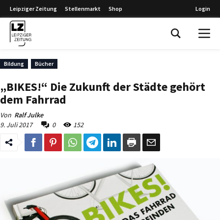
Leipziger Zeitung
Stellenmarkt
Shop
Login
Leipziger Zeitung
Bildung
Bücher
„BIKES!“ Die Zukunft der Städte gehört
dem Fahrrad
Von
Ralf Julke
9. Juli 2017
0
152