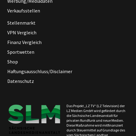
Werbung/Mediadaten
Verkaufsstellen
Stellenmarkt
VPN Vergleich
Finanz Vergleich
Sportwetten
Shop
Haftungsausschluss/Disclaimer
Datenschutz
Das Projekt „LZ TV“ (LZ Television) der
LZ Medien GmbH wird gefördert durch
die Sächsische Landesanstalt für
privaten Rundfunk und neue Medien.
Diese Maßnahme wird mitfinanziert
durch Steuermittel auf Grundlage des
vom Sächsischen Landtag