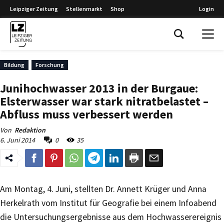
Leipziger Zeitung
Stellenmarkt
Shop
Login
Leipziger Zeitung
Bildung
Forschung
Junihochwasser 2013 in der Burgaue:
Elsterwasser war stark nitratbelastet –
Abfluss muss verbessert werden
Von
Redaktion
6. Juni 2014
0
35
Am Montag, 4. Juni, stellten Dr. Annett Krüger und Anna
Herkelrath vom Institut für Geografie bei einem Infoabend
die Untersuchungsergebnisse aus dem Hochwasserereignis