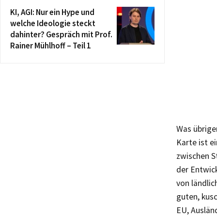
KI, AGI: Nur ein Hype und
welche Ideologie steckt
dahinter? Gespräch mit Prof.
Rainer Mühlhoff – Teil 1
Was übrige
Karte ist e
zwischen St
der Entwic
von ländlic
guten, kus
EU, Ausländ