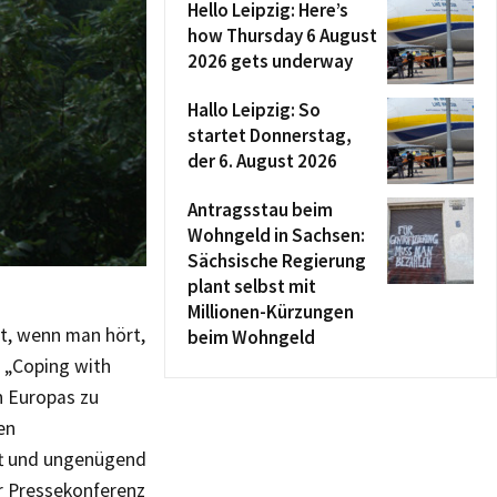
Hello Leipzig: Here’s
how Thursday 6 August
2026 gets underway
Hallo Leipzig: So
startet Donnerstag,
der 6. August 2026
Antragsstau beim
Wohngeld in Sachsen:
Sächsische Regierung
plant selbst mit
Millionen-Kürzungen
t, wenn man hört,
beim Wohngeld
z „Coping with
n Europas zu
en
ft und ungenügend
er Pressekonferenz