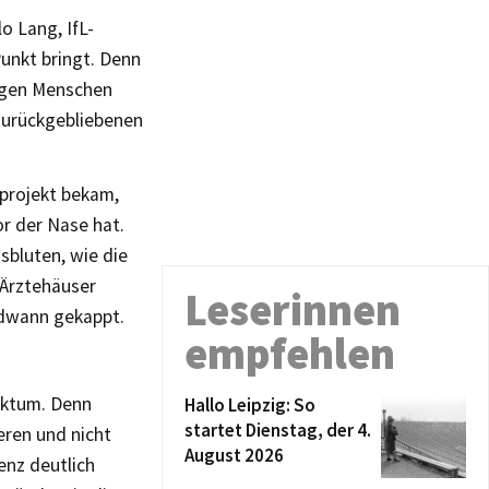
o Lang, IfL-
Punkt bringt. Denn
ungen Menschen
Zurückgebliebenen
sprojekt bekam,
or der Nase hat.
sbluten, wie die
 Ärztehäuser
Leserinnen
ndwann gekappt.
empfehlen
aktum. Denn
Hallo Leipzig: So
startet Dienstag, der 4.
eren und nicht
August 2026
enz deutlich