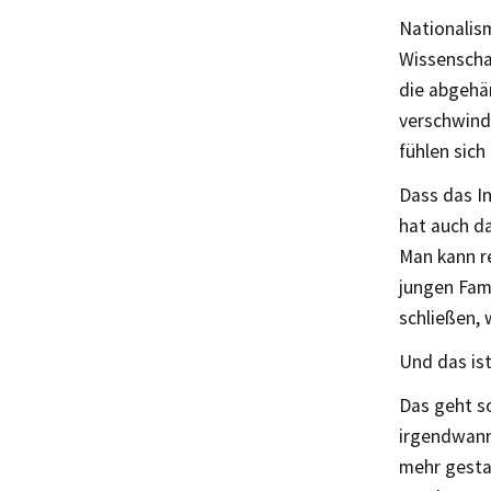
Nationalism
Wissenschaf
die abgehä
verschwind
fühlen sich 
Dass das I
hat auch da
Man kann re
jungen Fam
schließen,
Und das ist
Das geht s
irgendwann 
mehr gesta