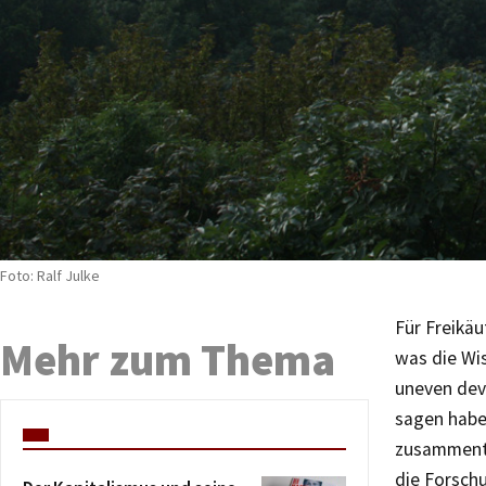
Foto: Ralf Julke
Für Freikäu
Mehr zum Thema
was die Wis
uneven dev
sagen habe
zusammentr
die Forschu