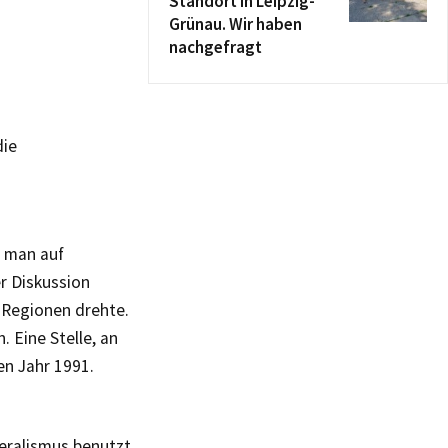
Standort in Leipzig-
Grünau. Wir haben
nachgefragt
die
s man auf
er Diskussion
 Regionen drehte.
 Eine Stelle, an
en Jahr 1991.
beralismus benutzt