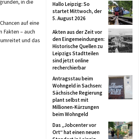
ründen, in die
Hallo Leipzig: So
startet Mittwoch, der
5. August 2026
 Chancen auf eine
en Fakten – auch
Akten aus der Zeit vor
den Eingemeindungen:
rumreitet und das
Historische Quellen zu
Leipzigs Stadtteilen
sind jetzt online
recherchierbar
Antragsstau beim
Wohngeld in Sachsen:
Sächsische Regierung
plant selbst mit
Millionen-Kürzungen
beim Wohngeld
Das „Jobcenter vor
Ort“ hat einen neuen