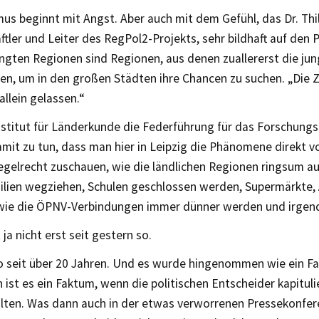
us beginnt mit Angst. Aber auch mit dem Gefühl, das Dr. Thil
tler und Leiter des RegPol2-Projekts, sehr bildhaft auf den 
ngten Regionen sind Regionen, aus denen zuallererst die j
en, um in den großen Städten ihre Chancen zu suchen. „Die 
allein gelassen.“
nstitut für Länderkunde die Federführung für das Forschung
mit zu tun, dass man hier in Leipzig die Phänomene direkt v
gelrecht zuschauen, wie die ländlichen Regionen ringsum au
ilien wegziehen, Schulen geschlossen werden, Supermärkte,
 wie die ÖPNV-Verbindungen immer dünner werden und irge
 ja nicht erst seit gestern so.
o seit über 20 Jahren. Und es wurde hingenommen wie ein F
ist es ein Faktum, wenn die politischen Entscheider kapituli
lten. Was dann auch in der etwas verworrenen Pressekonfer