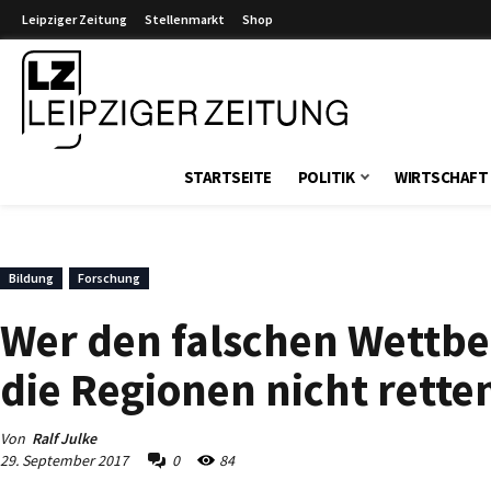
Leipziger Zeitung
Stellenmarkt
Shop
Leipziger Zeitung
STARTSEITE
POLITIK
WIRTSCHAFT
Bildung
Forschung
Wer den falschen Wettbe
die Regionen nicht rette
Von
Ralf Julke
29. September 2017
0
84