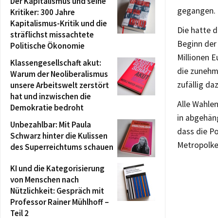
Der Kapitalismus und seine
gegangen.
Kritiker: 300 Jahre
Kapitalismus-Kritik und die
Die hatte d
sträflichst missachtete
Beginn der 
Politische Ökonomie
Millionen E
Klassengesellschaft akut:
die zunehm
Warum der Neoliberalismus
zufällig da
unsere Arbeitswelt zerstört
hat und inzwischen die
Alle Wahle
Demokratie bedroht
in abgehän
Unbezahlbar: Mit Paula
dass die Po
Schwarz hinter die Kulissen
Metropolke
des Superreichtums schauen
KI und die Kategorisierung
von Menschen nach
Nützlichkeit: Gespräch mit
Professor Rainer Mühlhoff –
Teil 2