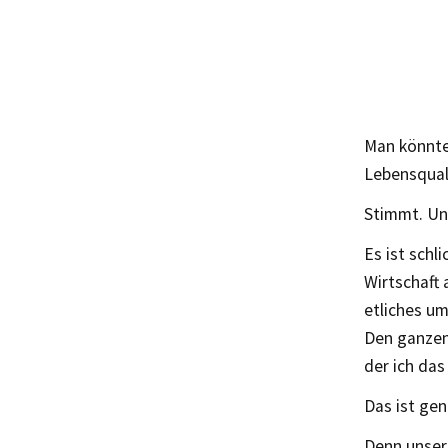
Man könnte
Lebensqual
Stimmt. Un
Es ist sch
Wirtschaft 
etliches u
Den ganzen 
der ich das
Das ist gen
Denn unsere