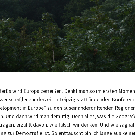
fer
Es wird Europa zerreißen. Denkt man so im ersten Momen
senschaftler zur derzeit in Leipzig stattfindenden Konferen
elopment in Europe“ zu den auseinanderdriftenden Regione
n. Und dann wird man demütig. Denn alles, was die Geograf
agen, erzählt davon, wie falsch wir denken. Und wie zagha
ng zur Demografie ist. So enttäuscht bin ich lange aus kein