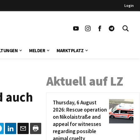
Login
LTUNGEN
MELDER
MARKTPLATZ
Aktuell auf LZ
d auch
Thursday, 6 August
2026: Rescue operation
on Nikolaistraße and
appeal for witnesses
regarding possible
animal cruelty