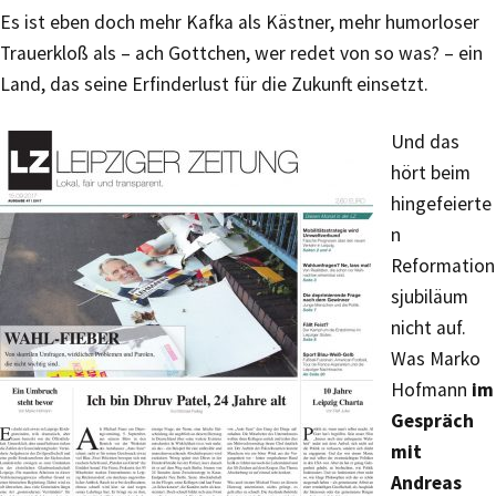
Es ist eben doch mehr Kafka als Kästner, mehr humorloser
Trauerkloß als – ach Gottchen, wer redet von so was? – ein
Land, das seine Erfinderlust für die Zukunft einsetzt.
Und das
hört beim
hingefeierte
n
Reformation
sjubiläum
nicht auf.
Was Marko
Hofmann
im
Gespräch
mit
Andreas