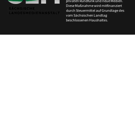
privaten Rundfunk und neue Medien.
Diese Maßnahme wird mitfinanziert
durch Steuermittel auf Grundlage des
vom Sächsischen Landtag
beschlossenen Haushaltes.