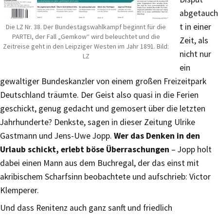
abgetauch
t in einer
Die LZ Nr. 38. Der Bundestagswahlkampf beginnt für die
PARTEI, der Fall „Gemkow“ wird beleuchtet und die
Zeit, als
Zeitreise geht in den Leipziger Westen im Jahr 1891. Bild:
nicht nur
LZ
ein
gewaltiger Bundeskanzler von einem großen Freizeitpark
Deutschland träumte. Der Geist also quasi in die Ferien
geschickt, genug gedacht und gemosert über die letzten
Jahrhunderte? Denkste, sagen in dieser Zeitung Ulrike
Gastmann und Jens-Uwe Jopp.
Wer das Denken in den
Urlaub schickt, erlebt böse Überraschungen
– Jopp holt
dabei einen Mann aus dem Buchregal, der das einst mit
akribischem Scharfsinn beobachtete und aufschrieb: Victor
Klemperer.
Und dass Renitenz auch ganz sanft und friedlich