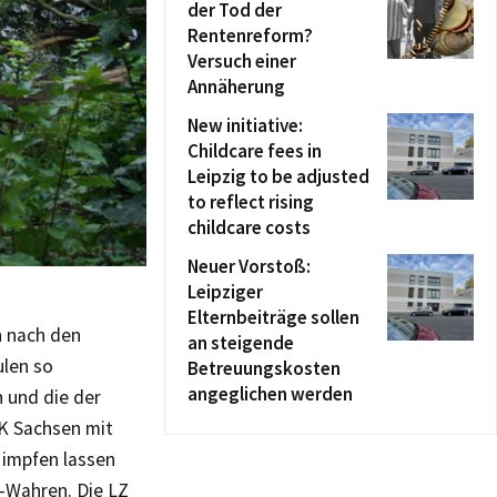
der Tod der
Rentenreform?
Versuch einer
Annäherung
New initiative:
Childcare fees in
Leipzig to be adjusted
to reflect rising
childcare costs
Neuer Vorstoß:
Leipziger
Elternbeiträge sollen
n nach den
an steigende
ulen so
Betreuungskosten
angeglichen werden
n und die der
K Sachsen mit
 impfen lassen
g-Wahren. Die LZ