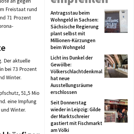
Quote an gegen
im Freistaat rund
Antragsstau beim
und 71 Prozent
Wohngeld in Sachsen:
orona-
Sächsische Regierung
plant selbst mit
Millionen-Kürzungen
te
beim Wohngeld
Licht ins Dunkel der
. Der aktuelle
Gewölbe:
n bei 73 Prozent
Völkerschlachtdenkmal
nd Winter.
hat neue
Ausstellungsräume
erschlossen
pfschutz, 51,5 Mio
nd. eine Impfung
Seit Donnerstag
wieder in Leipzig: Gilde
t und Winter.
der Marktschreier
gastiert mit Fischmarkt
am Völki