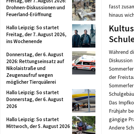
Freitag, der 7. August 2026:
fasst zusa
Drohnen-Diskussionen und
Feuerland-Eröffnung
hinaus wich
Kultus
Hallo Leipzig: So startet
Freitag, der 7. August 2026,
Schul
ins Wochenende
Während die
Donnerstag, der 6. August
Diskussion
2026: Rettungseinsatz auf
Nikolaistraße und
Sommerferi
Zeugenaufruf wegen
der Freist
möglicher Tierquälerei
Sommerferi
Hallo Leipzig: So startet
Schulgebäu
Donnerstag, der 6. August
Das Impfko
2026
Frühjahr be
Hallo Leipzig: So startet
gängige Pr
Mittwoch, der 5. August 2026
Andere Sch