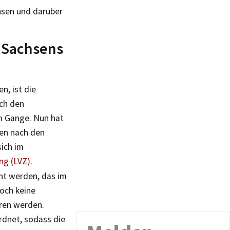
hsen und darüber
 Sachsens
n, ist die
ch den
m Gange. Nun hat
len nach den
ich im
ng (LVZ)
.
nt werden, das im
noch keine
ren werden.
dnet, sodass die