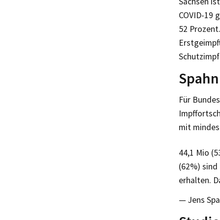
Sachsen is
COVID-19 g
52 Prozent
Erstgeimpf
Schutzimpf
Spahn 
Für Bundes
Impffortsc
mit mindest
44,1 Mio (5
(62%) sind
erhalten. D
— Jens Spa