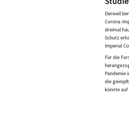
Studie
Derweil ber
Corona-Imp
dreimal häu
Schutz erh
Imperial Co
Für die Fo
herangezoge
Pandemie in
die geimpft
könnte auf 