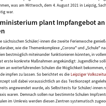
mmen, was am Mittwoch, dem 4. August 2021 in Leipzig, Sac
tig war.
ministerium plant Impfangebot an
en
 sächsischen Schüler/-innen die zweite Ferienwoche genieße
 darüber, wie die Themenkomplexe „Corona“ und „Schule“ na
en bestmöglich miteinander funktionieren könnten, in volle
aat erste konkrete Maßnahmen angekündigt: Jugendliche sol
en an weiterführenden Schulen die Möglichkeit bekommen, s
de impfen zu lassen. So berichtet es die
Leipziger Volkszeitu
nzept soll dabei voraussichtlich an das Testkonzept angeleh
reits angewendet wurde, als Selbsttests für Schüler/-innen 
axis waren. Demnach sollen nur bestimmte Schulen Impfzent
ulen im Umkreis werden diesen Zentren systematisch zugeor