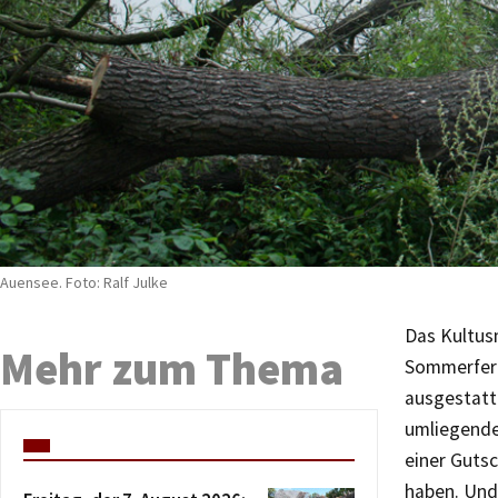
Auensee. Foto: Ralf Julke
Das Kultus
Mehr zum Thema
Sommerferi
ausgestatte
umliegende
einer Gutsc
haben. Und 