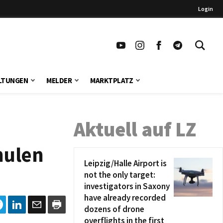
Login
LTUNGEN
MELDER
MARKTPLATZ
Aktuell auf LZ
hulen
Leipzig/Halle Airport is
not the only target:
investigators in Saxony
have already recorded
dozens of drone
overflights in the first