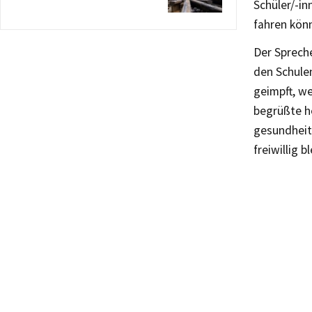
Schüler/-i
fahren kön
Der Spreche
den Schule
geimpft, we
begrüßte h
gesundheit
freiwillig 