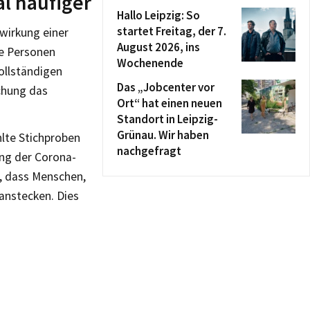
al häufiger
Hallo Leipzig: So
startet Freitag, der 7.
zwirkung einer
August 2026, ins
te Personen
Wochenende
ollständigen
Das „Jobcenter vor
chung das
Ort“ hat einen neuen
Standort in Leipzig-
Grünau. Wir haben
lte Stichproben
nachgefragt
ung der Corona-
e, dass Menschen,
 anstecken. Dies