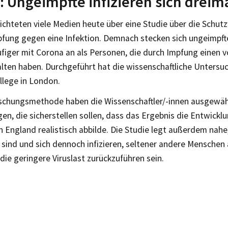
: Ungeimpfte infizieren sich dreim
ichteten viele Medien heute über eine Studie über die Schut
fung gegen eine Infektion. Demnach stecken sich ungeimpf
figer mit Corona an als Personen, die durch Impfung einen v
alten haben. Durchgeführt hat die wissenschaftliche Untersu
llege in London.
rschungsmethode haben die Wissenschaftler/-innen ausgewäh
n, die sicherstellen sollen, dass das Ergebnis die Entwickl
 England realistisch abbilde. Die Studie legt außerdem nah
 sind und sich dennoch infizieren, seltener andere Menschen
die geringere Viruslast zurückzuführen sein.