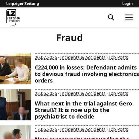
Leipziger Zeitung
Login
Leipziger Zeitung
Fraud
·
·
20.07.2026
Incidents & Accidents
Top Posts
€224,000 in losses: Defendant admits
to devious fraud involving electronics
orders
·
·
23.06.2026
Incidents & Accidents
Top Posts
What next in the trial against Gero
Strauß? It is now up to the
psychiatrist to decide
·
·
17.06.2026
Incidents & Accidents
Top Posts