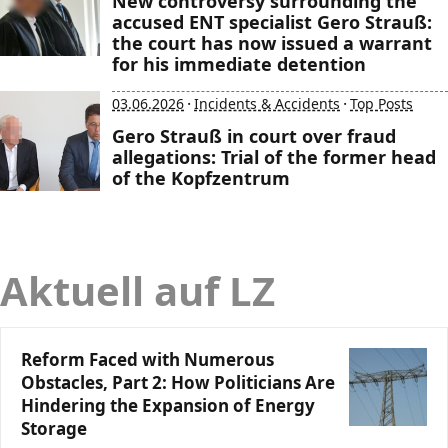
New controversy surrounding the
accused ENT specialist Gero Strauß:
the court has now issued a warrant
for his immediate detention
·
·
03.06.2026
Incidents & Accidents
Top Posts
Gero Strauß in court over fraud
allegations: Trial of the former head
of the Kopfzentrum
Aktuell auf LZ
Reform Faced with Numerous
Obstacles, Part 2: How Politicians Are
Hindering the Expansion of Energy
Storage