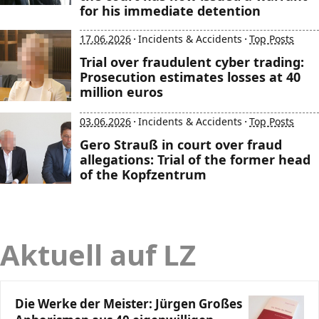
for his immediate detention
·
·
17.06.2026
Incidents & Accidents
Top Posts
Trial over fraudulent cyber trading:
Prosecution estimates losses at 40
million euros
·
·
03.06.2026
Incidents & Accidents
Top Posts
Gero Strauß in court over fraud
allegations: Trial of the former head
of the Kopfzentrum
Aktuell auf LZ
Die Werke der Meister: Jürgen Großes