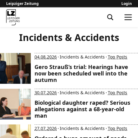
Leipziger Zeitung
Login
Leipziger Zeitung
Incidents & Accidents
·
·
04.08.2026
Incidents & Accidents
Top Posts
Gero Strauß’s trial: Hearings have
now been scheduled well into the
autumn
·
·
30.07.2026
Incidents & Accidents
Top Posts
Biological daughter raped? Serious
allegations against a 68-year-old
man
·
·
27.07.2026
Incidents & Accidents
Top Posts