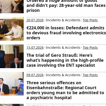
Ordered a huge amount of goods
and didn’t pay: 28-year-old man faces
prison
·
·
20.07.2026
Incidents & Accidents
Top Posts
€224,000 in losses: Defendant admits
to devious fraud involving electronics
orders
·
·
15.07.2026
Incidents & Accidents
Top Posts
The trial of Gero Strauß: Here’s
what’s happening in the high-profile
case involving the ENT specialist
·
·
09.07.2026
Incidents & Accidents
Top Posts
Three serious offences on
Eisenbahnstraße: Regional Court
orders young man to be admitted to
a psychiatric hospital