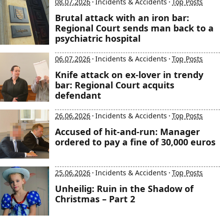
·
·
08.07.2026
Incidents & Accidents
Top Posts
Brutal attack with an iron bar:
Regional Court sends man back to a
psychiatric hospital
·
·
06.07.2026
Incidents & Accidents
Top Posts
Knife attack on ex-lover in trendy
bar: Regional Court acquits
defendant
·
·
26.06.2026
Incidents & Accidents
Top Posts
Accused of hit-and-run: Manager
ordered to pay a fine of 30,000 euros
·
·
25.06.2026
Incidents & Accidents
Top Posts
Unheilig: Ruin in the Shadow of
Christmas – Part 2