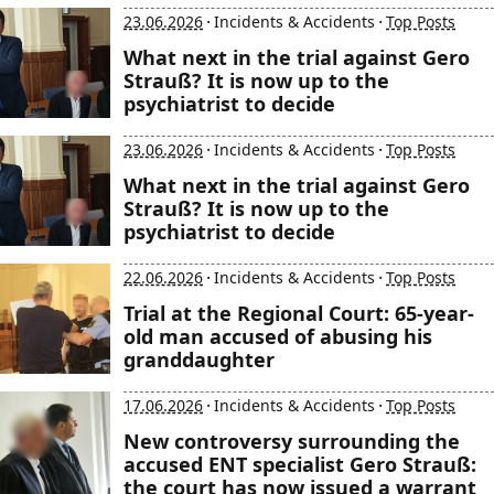
·
·
23.06.2026
Incidents & Accidents
Top Posts
What next in the trial against Gero
Strauß? It is now up to the
psychiatrist to decide
·
·
23.06.2026
Incidents & Accidents
Top Posts
What next in the trial against Gero
Strauß? It is now up to the
psychiatrist to decide
·
·
22.06.2026
Incidents & Accidents
Top Posts
Trial at the Regional Court: 65-year-
old man accused of abusing his
granddaughter
·
·
17.06.2026
Incidents & Accidents
Top Posts
New controversy surrounding the
accused ENT specialist Gero Strauß:
the court has now issued a warrant