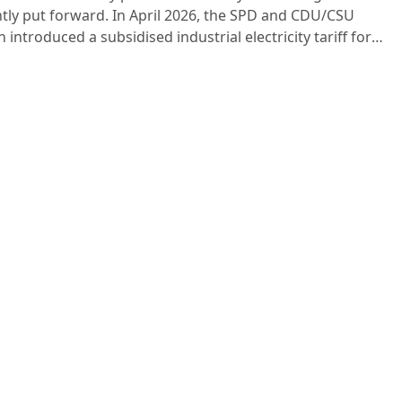
tly put forward. In April 2026, the SPD and CDU/CSU
n introduced a subsidised industrial electricity tariff for
y and large-scale electricity consumers, limited to the
ear period up to 2028. However, there are over […]