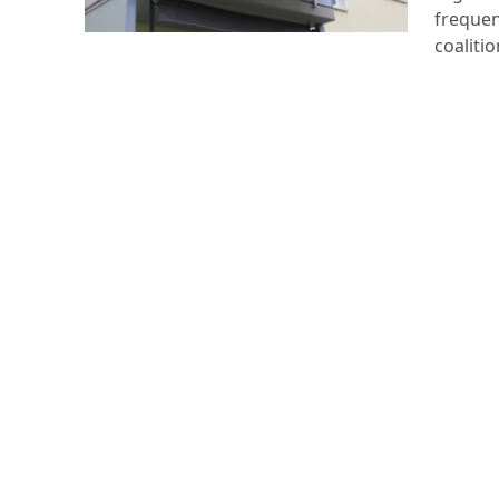
frequen
coalitio
industr
three-y