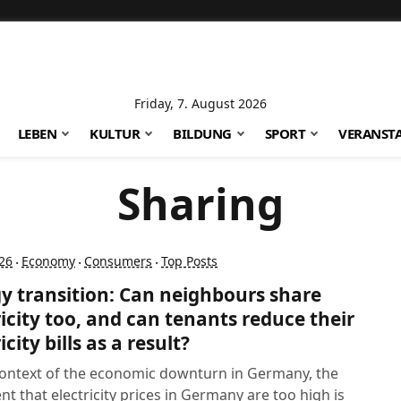
Friday, 7. August 2026
LEBEN
KULTUR
BILDUNG
SPORT
VERANST
Sharing
26
Economy
Consumers
Top Posts
·
·
·
y transition: Can neighbours share
ricity too, and can tenants reduce their
icity bills as a result?
context of the economic downturn in Germany, the
t that electricity prices in Germany are too high is