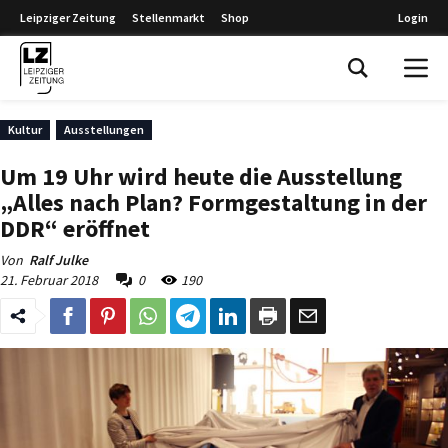
Leipziger Zeitung
Stellenmarkt
Shop
Login
Leipziger Zeitung
Kultur
Ausstellungen
Um 19 Uhr wird heute die Ausstellung
„Alles nach Plan? Formgestaltung in der
DDR“ eröffnet
Von
Ralf Julke
21. Februar 2018
0
190