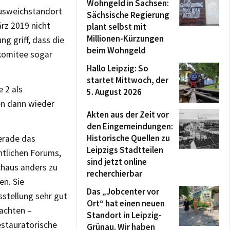
Wohngeld in Sachsen:
Ausweichstandort
Sächsische Regierung
ärz 2019 nicht
plant selbst mit
Millionen-Kürzungen
g griff, dass die
beim Wohngeld
rkomitee sogar
Hallo Leipzig: So
startet Mittwoch, der
 2 als
5. August 2026
en dann wieder
Akten aus der Zeit vor
den Eingemeindungen:
Historische Quellen zu
gerade das
Leipzigs Stadtteilen
htlichen Forums,
sind jetzt online
chaus anders zu
recherchierbar
en. Sie
Das „Jobcenter vor
sstellung sehr gut
Ort“ hat einen neuen
tachten –
Standort in Leipzig-
stauratorische
Grünau. Wir haben