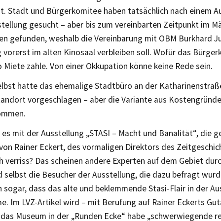
. Stadt und Bürgerkomitee haben tatsächlich nach einem 
stellung gesucht – aber bis zum vereinbarten Zeitpunkt im M
nen gefunden, weshalb die Vereinbarung mit OBM Burkhard Jun
 vorerst im alten Kinosaal verbleiben soll. Wofür das Bürge
 Miete zahle. Von einer Okkupation könne keine Rede sein.
lbst hatte das ehemalige Stadtbüro an der Katharinenstraße
andort vorgeschlagen – aber die Variante aus Kostengründ
ommen.
 es mit der Ausstellung „STASI – Macht und Banalität“, die 
von Rainer Eckert, des vormaligen Direktors des Zeitgeschic
ch verriss? Das scheinen andere Experten auf dem Gebiet dur
 selbst die Besucher der Ausstellung, die dazu befragt wurd
 sogar, dass das alte und beklemmende Stasi-Flair in der Au
. Im LVZ-Artikel wird – mit Berufung auf Rainer Eckerts Gu
 das Museum in der „Runden Ecke“ habe „schwerwiegende re