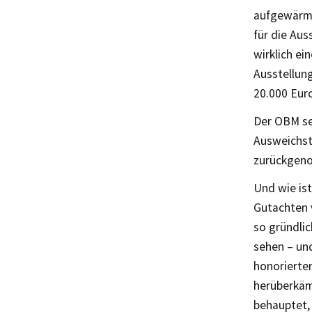
aufgewärmt
für die Aus
wirklich ei
Ausstellung
20.000 Euro
Der OBM se
Ausweichst
zurückgen
Und wie ist
Gutachten 
so gründli
sehen – und
honorierten
herüberkäme
behauptet,