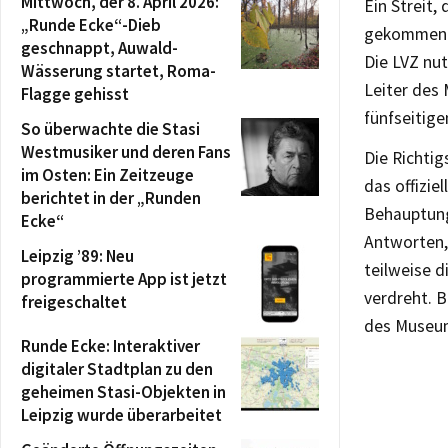
Mittwoch, der 8. April 2026:
Ein Streit,
„Runde Ecke“-Dieb
gekommene 
geschnappt, Auwald-
Die LVZ nut
Wässerung startet, Roma-
Leiter des 
Flagge gehisst
fünfseitige
So überwachte die Stasi
Westmusiker und deren Fans
Die Richtig
im Osten: Ein Zeitzeuge
das offizie
berichtet in der „Runden
Behauptung
Ecke“
Antworten,
Leipzig ’89: Neu
teilweise d
programmierte App ist jetzt
verdreht. B
freigeschaltet
des Museum
Runde Ecke: Interaktiver
digitaler Stadtplan zu den
geheimen Stasi-Objekten in
Leipzig wurde überarbeitet