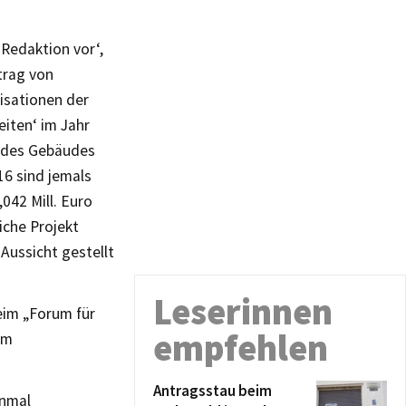
Redaktion vor‘,
trag von
isationen der
iten‘ im Jahr
g des Gebäudes
16 sind jemals
042 Mill. Euro
iche Projekt
Aussicht gestellt
Leserinnen
eim „Forum für
empfehlen
em
Antragsstau beim
inmal