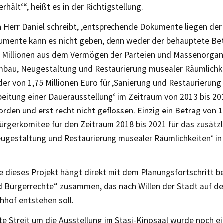
rhält‘“, heißt es in der Richtigstellung.
 Herr Daniel schreibt, ,entsprechende Dokumente liegen der 
umente kann es nicht geben, denn weder der behauptete Be
5 Millionen aus dem Vermögen der Parteien und Massenorgan
mbau, Neugestaltung und Restaurierung musealer Räumlichke
der von 1,75 Millionen Euro für ,Sanierung und Restaurierun
eitung einer Dauerausstellung‘ im Zeitraum von 2013 bis 20
orden und erst recht nicht geflossen. Einzig ein Betrag von 1,
ürgerkomitee für den Zeitraum 2018 bis 2021 für das zusätzl
ugestaltung und Restaurierung musealer Räumlichkeiten‘ in 
e dieses Projekt hängt direkt mit dem Planungsfortschritt b
nd Bürgerrechte“ zusammen, das nach Willen der Stadt auf d
hhof entstehen soll.
te Streit um die Ausstellung im Stasi-Kinosaal wurde noch e