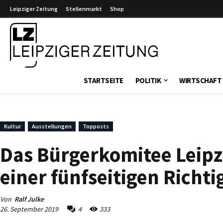
Leipziger Zeitung
Stellenmarkt
Shop
Leipziger Zeitung
STARTSEITE
POLITIK
WIRTSCHAFT
Kultur
Ausstellungen
Topposts
Das Bürgerkomitee Leipz
einer fünfseitigen Richt
Von
Ralf Julke
26. September 2019
4
333