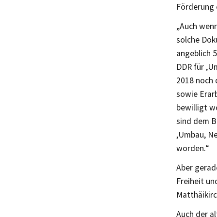
Förderung e
„Auch wenn
solche Dok
angeblich 
DDR für ,U
2018 noch 
sowie Erarb
bewilligt w
sind dem B
,Umbau, Ne
worden.“
Aber gerad
Freiheit u
Matthäikirc
Auch der al