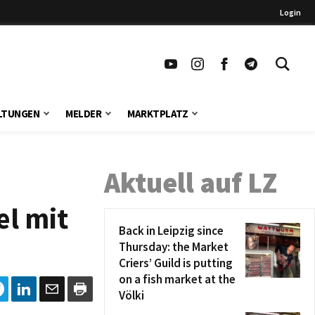
Login
LTUNGEN
MELDER
MARKTPLATZ
Aktuell auf LZ
el mit
Back in Leipzig since
Thursday: the Market
Criers’ Guild is putting
on a fish market at the
Völki