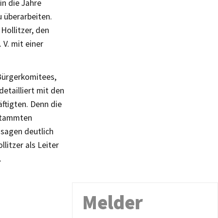
in die Jahre
 überarbeiten.
Hollitzer, den
 V. mit einer
 Bürgerkomitees,
etailliert mit den
tigten. Denn die
 stammten
ssagen deutlich
litzer als Leiter
.
Melder