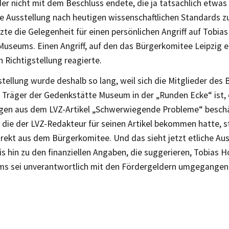
 der nicht mit dem Beschluss endete, die ja tatsächlich etwas 
Ausstellung nach heutigen wissenschaftlichen Standards zu
zte die Gelegenheit für einen persönlichen Angriff auf Tobias 
Museums. Einen Angriff, auf den das Bürgerkomitee Leipzig e.
n Richtigstellung reagierte.
stellung wurde deshalb so lang, weil sich die Mitglieder des
ll Träger der Gedenkstätte Museum in der „Runden Ecke“ ist, d
en aus dem LVZ-Artikel „Schwerwiegende Probleme“ beschäf
 die der LVZ-Redakteur für seinen Artikel bekommen hatte,
irekt aus dem Bürgerkomitee. Und das sieht jetzt etliche Au
is hin zu den finanziellen Angaben, die suggerieren, Tobias Hol
s sei unverantwortlich mit den Fördergeldern umgegangen