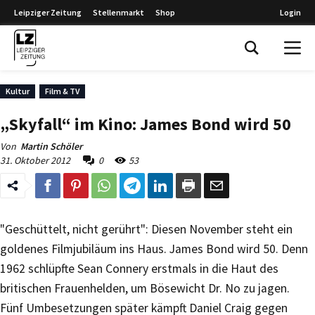
Leipziger Zeitung
Stellenmarkt
Shop
Login
Leipziger Zeitung
Kultur
Film & TV
„Skyfall“ im Kino: James Bond wird 50
Von
Martin Schöler
31. Oktober 2012
0
53
"Geschüttelt, nicht gerührt": Diesen November steht ein
goldenes Filmjubiläum ins Haus. James Bond wird 50. Denn
1962 schlüpfte Sean Connery erstmals in die Haut des
britischen Frauenhelden, um Bösewicht Dr. No zu jagen.
Fünf Umbesetzungen später kämpft Daniel Craig gegen