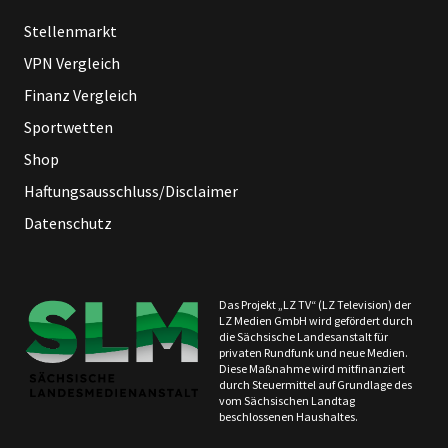
Stellenmarkt
VPN Vergleich
Finanz Vergleich
Sportwetten
Shop
Haftungsausschluss/Disclaimer
Datenschutz
Das Projekt „LZ TV“ (LZ Television) der
LZ Medien GmbH wird gefördert durch
die Sächsische Landesanstalt für
privaten Rundfunk und neue Medien.
Diese Maßnahme wird mitfinanziert
durch Steuermittel auf Grundlage des
vom Sächsischen Landtag
beschlossenen Haushaltes.