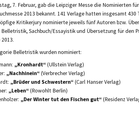
ag, 7. Februar, gab die Leipziger Messe die Nominierten für
Buchmesse 2013 bekannt. 141 Verlage hatten insgesamt 430 Ti
öpfige Kritikerjury nominierte jeweils fünf Autoren bzw. Übe
Belletristik, Sachbuch/Essayistik und Übersetzung für den Pr
 2013.
gorie Belletristik wurden nominiert:
mann:
„Kronhardt“
(Ullstein Verlag)
er:
„Nachhinein“
(Verbrecher Verlag)
rdt:
„Brüder und Schwestern“
(Carl Hanser Verlag)
ner:
„Leben“
(Rowohlt Berlin)
nholzer:
„Der Winter tut den Fischen gut“
(Residenz Verla