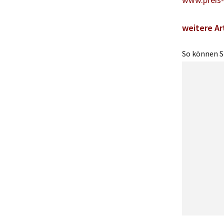
www.preis-
weitere Ar
So können Si