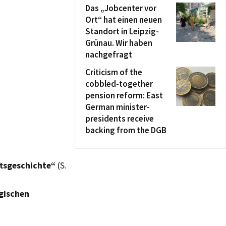
Das „Jobcenter vor
Ort“ hat einen neuen
Standort in Leipzig-
Grünau. Wir haben
nachgefragt
Criticism of the
cobbled-together
pension reform: East
German minister-
presidents receive
backing from the DGB
ftsgeschichte“
(S.
gischen