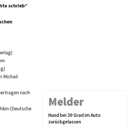
hte schrieb“
ischen
erlag)
dem
ag)
n Michail
bertragen nach
Melder
chkin (Deutsche
Hund bei 30 Grad im Auto
zurückgelassen