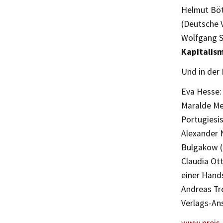
Helmut Böt
(Deutsche 
Wolfgang S
Kapitalis
Und in der
Eva Hesse:
Maralde M
Portugiesi
Alexander 
Bulgakow (G
Claudia Ot
einer Hand
Andreas Tr
Verlags-An