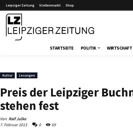
Leipziger Zeitung
Stellenmarkt
Shop
Leipziger Zeitung
STARTSEITE
POLITIK
WIRTSCHAFT
Kultur
Lesungen
Preis der Leipziger Buc
stehen fest
Von
Ralf Julke
7. Februar 2013
0
69