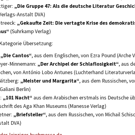
tiger:
„Die Gruppe 47: Als die deutsche Literatur Geschic
Verlags-Anstalt DVA)
treeck:
„Gekaufte Zeit: Die vertagte Krise des demokrat
mus“
(Suhrkamp Verlag)
 Kategorie Übersetzung:
„Die Cantos“
, aus dem Englischen, von Ezra Pound (Arche V
eyer-Minnemann:
„Der Archipel der Schlaflosigkeit“
, aus 
schen, von António Lobo Antunes (Luchterhand Literaturverl
Nitzberg:
„Meister und Margarita“
, aus dem Russischen, vo
aliani Berlin)
t:
„101 Nacht“
aus dem Arabischen erstmals ins Deutsche ü
schrift des Aga Khan Museums (Manesse Verlag)
etner:
„Briefsteller“
, aus dem Russischen, von Michail Schis
stalt DVA)