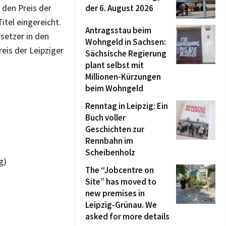
 den Preis der
der 6. August 2026
tel eingereicht.
Antragsstau beim
rsetzer in den
Wohngeld in Sachsen:
eis der Leipziger
Sächsische Regierung
plant selbst mit
Millionen-Kürzungen
beim Wohngeld
Renntag in Leipzig: Ein
Buch voller
Geschichten zur
Rennbahn im
Scheibenholz
g)
The “Jobcentre on
Site” has moved to
new premises in
Leipzig-Grünau. We
asked for more details