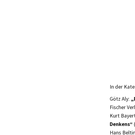
In der Kat
Götz Aly:
„D
Fischer Ver
Kurt Bayer
Denkens“
(
Hans Belti