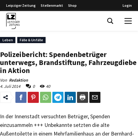
Leipziger Zeitung
Stellenmarkt
Shop
Login
Leipziger Zeitung
Leben
Fälle & Unfälle
Polizeibericht: Spendenbetrüger
unterwegs, Brandstiftung, Fahrzeugdiebe
in Aktion
Von
Redaktion
4. Juli 2014
0
40
In der Innenstadt versuchten Betrüger, Spenden
einzusammeln +++ Unbekannte setzten die alte
Außentoilette in einem Mehrfamilienhaus an der Bernhard-