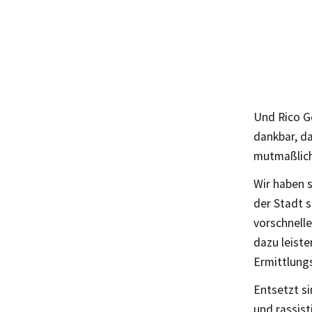
Und Rico Ge
dankbar, da
mutmaßlich
Wir haben 
der Stadt s
vorschnelle
dazu leiste
Ermittlung
Entsetzt s
und rassis