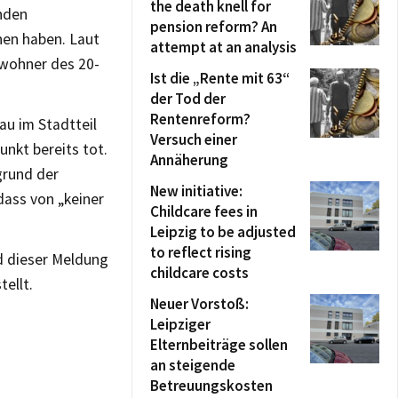
the death knell for
nden
pension reform? An
hen haben. Laut
attempt at an analysis
ewohner des 20-
Ist die „Rente mit 63“
der Tod der
Rentenreform?
u im Stadtteil
Versuch einer
nkt bereits tot.
Annäherung
grund der
New initiative:
dass von „keiner
Childcare fees in
Leipzig to be adjusted
to reflect rising
d dieser Meldung
childcare costs
tellt.
Neuer Vorstoß:
Leipziger
Elternbeiträge sollen
an steigende
Betreuungskosten