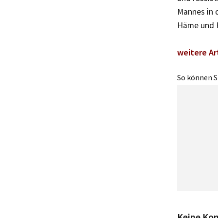
Mannes in d
Häme und 
weitere Ar
So können Si
Keine Ko