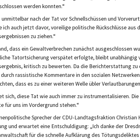
schlossen werden konnten.“
h unmittelbar nach der Tat vor Schnellschüssen und Vorverur
 ich auch jetzt davor, voreilige politische Rückschlüsse aus 
sergebnissen zu ziehen.“
nd, dass ein Gewaltverbrechen zunächst ausgeschlossen wu
liche Tatortsicherung verspätet erfolgte, bleibt unabhängig
ergebnis, kritisch zu bewerten. Da die Berichterstattung zu
 durch rassistische Kommentare in den sozialen Netzwerken
rchten, dass es zu einer weiteren Welle übler Verlautbarung
et sich, diese Tat wie auch immer zu instrumentalisieren. Di
te für uns im Vordergrund stehen.“
nnenpolitische Sprecher der CDU-Landtagsfraktion Christian 
ung und erwartet eine Entschuldigung: „Ich danke der Dresdn
nwaltschaft für die schnelle Aufklärung des Tötungsdeliktes 