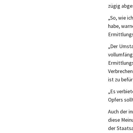
zügig abge
„So, wie ic
habe, warne
Ermittlung
„Der Umsta
vollumfäng
Ermittlungs
Verbrechen
ist zu befü
„Es verbiet
Opfers soll
Auch der i
diese Mein
der Staatsa