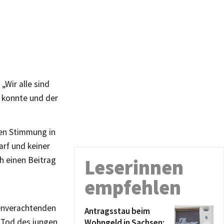
„Wir alle sind
n konnte und der
ten Stimmung in
arf und keiner
h einen Beitrag
Leserinnen
empfehlen
henverachtenden
Antragsstau beim
 Tod des jungen
Wohngeld in Sachsen: