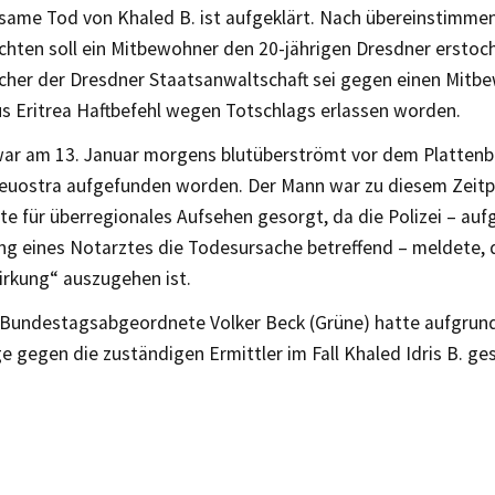
same Tod von Khaled B. ist aufgeklärt. Nach übereinstimme
chten soll ein Mitbewohner den 20-jährigen Dresdner erstoc
cher der Dresdner Staatsanwaltschaft sei gegen einen Mitb
us Eritrea Haftbefehl wegen Totschlags erlassen worden.
war am 13. Januar morgens blutüberströmt vor dem Plattenba
euostra aufgefunden worden. Der Mann war zu diesem Zeitpu
tte für überregionales Aufsehen gesorgt, da die Polizei – auf
ng eines Notarztes die Todesursache betreffend – meldete, 
rkung“ auszugehen ist.
 Bundestagsabgeordnete Volker Beck (Grüne) hatte aufgrun
e gegen die zuständigen Ermittler im Fall Khaled Idris B. ges