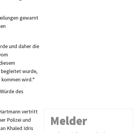
teilungen gewarnt
den
rde und daher die
 vom
 diesem
 begleitet wurde,
en kommen wird.“
e Würde des
Hartmann vertritt
Melder
er Polizei und
an Khaled Idris