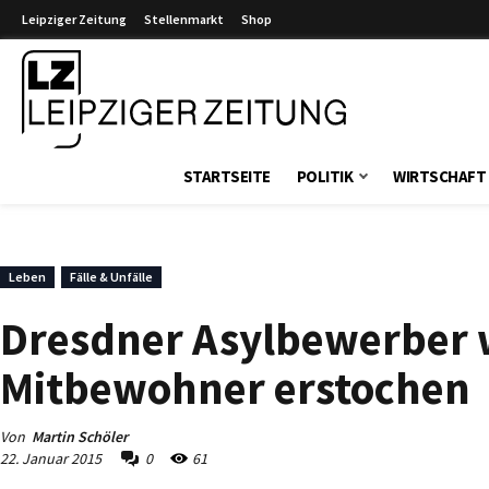
Leipziger Zeitung
Stellenmarkt
Shop
Leipziger Zeitung
STARTSEITE
POLITIK
WIRTSCHAFT
Leben
Fälle & Unfälle
Dresdner Asylbewerber 
Mitbewohner erstochen
Von
Martin Schöler
22. Januar 2015
0
61