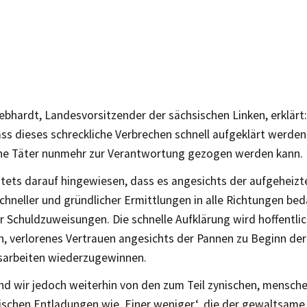
bhardt, Landesvorsitzender der sächsischen Linken, erklärt: 
ss dieses schreckliche Verbrechen schnell aufgeklärt werde
e Täter nunmehr zur Verantwortung gezogen werden kann.
stets darauf hingewiesen, dass es angesichts der aufgeheiz
chneller und gründlicher Ermittlungen in alle Richtungen bed
r Schuldzuweisungen. Die schnelle Aufklärung wird hoffentlic
n, verlorenes Vertrauen angesichts der Pannen zu Beginn der
sarbeiten wiederzugewinnen.
ind wir jedoch weiterhin von den zum Teil zynischen, mensc
tischen Entladungen wie ‚Einer weniger‘, die der gewaltsame