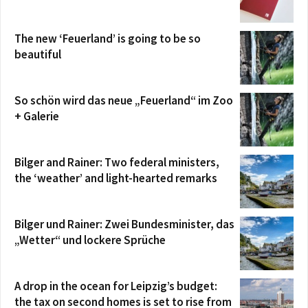
The new ‘Feuerland’ is going to be so
beautiful
So schön wird das neue „Feuerland“ im Zoo
+ Galerie
Bilger and Rainer: Two federal ministers,
the ‘weather’ and light-hearted remarks
Bilger und Rainer: Zwei Bundesminister, das
„Wetter“ und lockere Sprüche
A drop in the ocean for Leipzig’s budget:
the tax on second homes is set to rise from