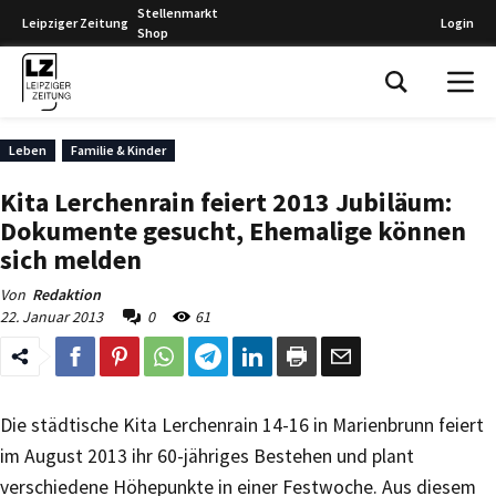
Stellenmarkt
Leipziger Zeitung
Login
Shop
Leipziger Zeitung
Leben
Familie & Kinder
Kita Lerchenrain feiert 2013 Jubiläum:
Dokumente gesucht, Ehemalige können
sich melden
Von
Redaktion
22. Januar 2013
0
61
Die städtische Kita Lerchenrain 14-16 in Marienbrunn feiert
im August 2013 ihr 60-jähriges Bestehen und plant
verschiedene Höhepunkte in einer Festwoche. Aus diesem