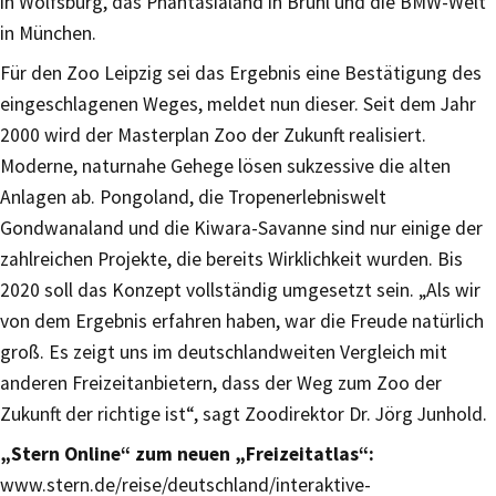
in Wolfsburg, das Phantasialand in Brühl und die BMW-Welt
in München.
Für den Zoo Leipzig sei das Ergebnis eine Bestätigung des
eingeschlagenen Weges, meldet nun dieser. Seit dem Jahr
2000 wird der Masterplan Zoo der Zukunft realisiert.
Moderne, naturnahe Gehege lösen sukzessive die alten
Anlagen ab. Pongoland, die Tropenerlebniswelt
Gondwanaland und die Kiwara-Savanne sind nur einige der
zahlreichen Projekte, die bereits Wirklichkeit wurden. Bis
2020 soll das Konzept vollständig umgesetzt sein. „Als wir
von dem Ergebnis erfahren haben, war die Freude natürlich
groß. Es zeigt uns im deutschlandweiten Vergleich mit
anderen Freizeitanbietern, dass der Weg zum Zoo der
Zukunft der richtige ist“, sagt Zoodirektor Dr. Jörg Junhold.
„Stern Online“ zum neuen „Freizeitatlas“:
www.stern.de/reise/deutschland/interaktive-