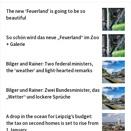
The new ‘Feuerland’ is going to be so
beautiful
So schön wird das neue „Feuerland“ im Zoo
+ Galerie
Bilger and Rainer: Two federal ministers,
the ‘weather’ and light-hearted remarks
Bilger und Rainer: Zwei Bundesminister, das
„Wetter“ und lockere Sprüche
A drop in the ocean for Leipzig’s budget:
the tax on second homes is set to rise from
1 January