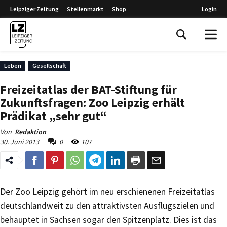
Leipziger Zeitung
Stellenmarkt
Shop
Login
Leipziger Zeitung
Leben
Gesellschaft
Freizeitatlas der BAT-Stiftung für
Zukunftsfragen: Zoo Leipzig erhält
Prädikat „sehr gut“
Von
Redaktion
30. Juni 2013
0
107
Der Zoo Leipzig gehört im neu erschienenen Freizeitatlas
deutschlandweit zu den attraktivsten Ausflugszielen und
behauptet in Sachsen sogar den Spitzenplatz. Dies ist das