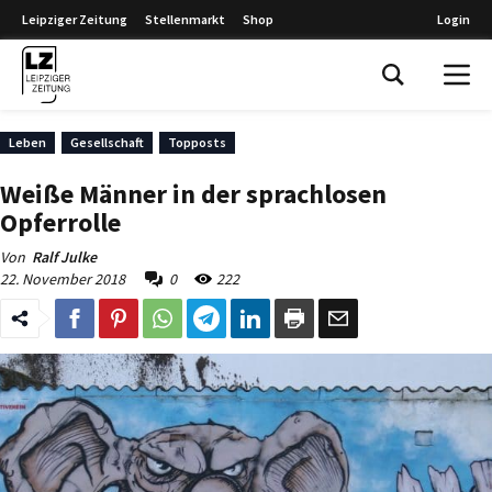
Leipziger Zeitung
Stellenmarkt
Shop
Login
Leipziger Zeitung
Leben
Gesellschaft
Topposts
Weiße Männer in der sprachlosen
Opferrolle
Von
Ralf Julke
22. November 2018
0
222