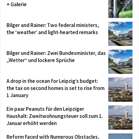
+ Galerie
Bilger and Rainer: Two federal ministers,
the ‘weather’ and light-hearted remarks
Bilger und Rainer: Zwei Bundesminister, das
„Wetter“ und lockere Sprüche
A drop in the ocean for Leipzig’s budget:
the tax on second homes is set to rise from
1 January
Ein paar Peanuts für den Leipziger
Haushalt: Zweitwohnungsteuer soll zum 1.
Januar erhöht werden
Reform Faced with Numerous Obstacles,