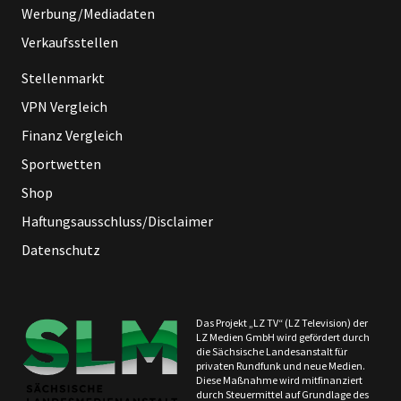
Werbung/Mediadaten
Verkaufsstellen
Stellenmarkt
VPN Vergleich
Finanz Vergleich
Sportwetten
Shop
Haftungsausschluss/Disclaimer
Datenschutz
Das Projekt „LZ TV“ (LZ Television) der
LZ Medien GmbH wird gefördert durch
die Sächsische Landesanstalt für
privaten Rundfunk und neue Medien.
Diese Maßnahme wird mitfinanziert
durch Steuermittel auf Grundlage des