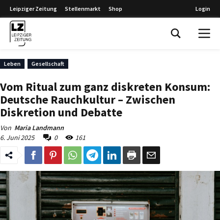
Leipziger Zeitung
Stellenmarkt
Shop
Login
Leipziger Zeitung
Leben
Gesellschaft
Vom Ritual zum ganz diskreten Konsum:
Deutsche Rauchkultur – Zwischen
Diskretion und Debatte
Von
Maria Landmann
6. Juni 2025
0
161