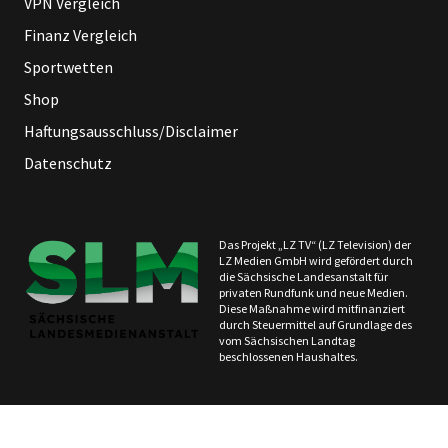
VPN Vergleich
Finanz Vergleich
Sportwetten
Shop
Haftungsausschluss/Disclaimer
Datenschutz
Das Projekt „LZ TV“ (LZ Television) der
LZ Medien GmbH wird gefördert durch
die Sächsische Landesanstalt für
privaten Rundfunk und neue Medien.
Diese Maßnahme wird mitfinanziert
durch Steuermittel auf Grundlage des
vom Sächsischen Landtag
beschlossenen Haushaltes.