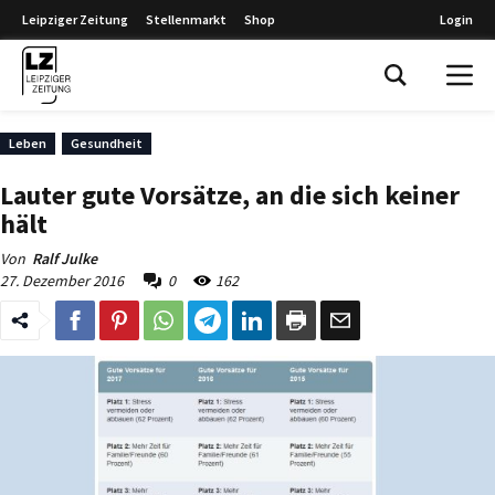
Leipziger Zeitung
Stellenmarkt
Shop
Login
Leipziger Zeitung
Leben
Gesundheit
Lauter gute Vorsätze, an die sich keiner
hält
Von
Ralf Julke
27. Dezember 2016
0
162