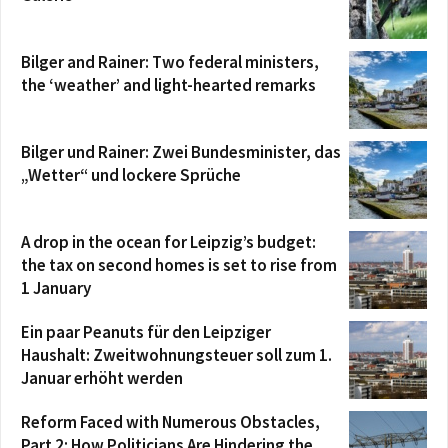
Bilger and Rainer: Two federal ministers,
the ‘weather’ and light-hearted remarks
Bilger und Rainer: Zwei Bundesminister, das
„Wetter“ und lockere Sprüche
A drop in the ocean for Leipzig’s budget:
the tax on second homes is set to rise from
1 January
Ein paar Peanuts für den Leipziger
Haushalt: Zweitwohnungsteuer soll zum 1.
Januar erhöht werden
Reform Faced with Numerous Obstacles,
Part 2: How Politicians Are Hindering the