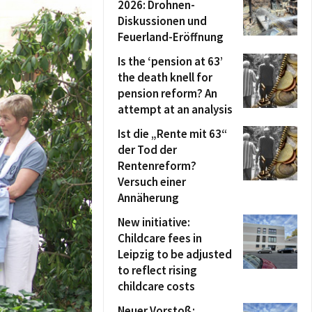
2026: Drohnen-
Diskussionen und
Feuerland-Eröffnung
Is the ‘pension at 63’
the death knell for
pension reform? An
attempt at an analysis
Ist die „Rente mit 63“
der Tod der
Rentenreform?
Versuch einer
Annäherung
New initiative:
Childcare fees in
Leipzig to be adjusted
to reflect rising
childcare costs
Neuer Vorstoß: