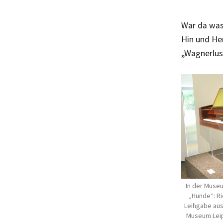
War da was
Hin und Her
„Wagnerlus
In der Muse
„Hunde“: Ri
Leihgabe aus
Museum Leip