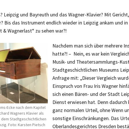
? Leipzig und Bayreuth und das Wagner-Klavier? Mit Gericht
? Bis das Instrument endlich wieder in Leipzig ankam und in
t & Wagnerlast“ zu sehen war?!
Nachdem man sich über mehrere Ins
hatte?! – Nein, es war kein Vergleich
Musik- und Theatersammlungs-Kust
Stadtgeschichtlichen Museums Leipzi
Anfrage mit: „Dieser Vergleich wurd
Einspruch von Frau Iris Wagner hinfä
sich einen Bären- und der Stadt Lei
Dienst erwiesen hat. Denn dadurch
ums-Ecke nach dem Kapitel
ganz normalen Urteil, ohne Wenn u
chard Wagners Klavier als
sonstige Einschränkungen. Das Urte
 dem Stadtgeschichtlichen
zig. Foto: Karsten Pietsch
Oberlandesgerichtes Dresden bestä