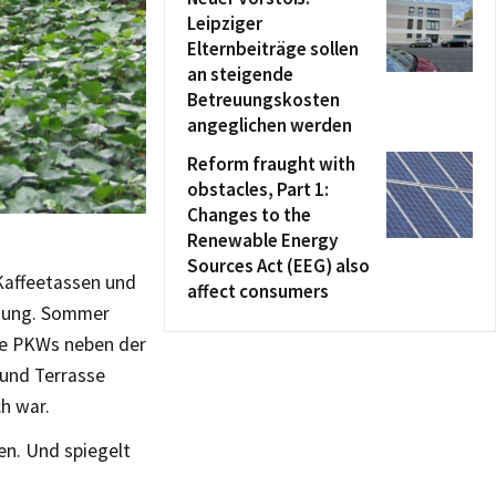
Leipziger
Elternbeiträge sollen
an steigende
Betreuungskosten
angeglichen werden
Reform fraught with
obstacles, Part 1:
Changes to the
Renewable Energy
Sources Act (EEG) also
 Kaffeetassen und
affect consumers
dnung. Sommer
hre PKWs neben der
 und Terrasse
ch war.
en. Und spiegelt