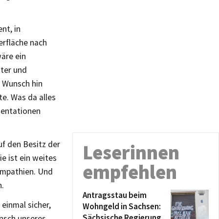
nt, in
erfläche nach
äre ein
iter und
n Wunsch hin
te. Was da alles
mentationen
uf den Besitz der
Leserinnen
e ist ein weites
empfehlen
Sympathien. Und
h.
Antragsstau beim
 einmal sicher,
Wohngeld in Sachsen:
Sächsische Regierung
unsch unseres