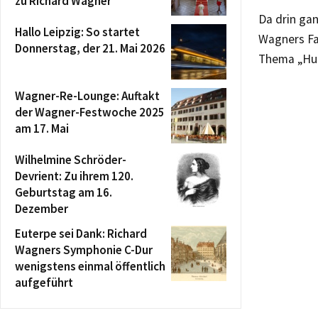
zu Richard Wagner
Da drin gan
Hallo Leipzig: So startet
Wagners Fa
Donnerstag, der 21. Mai 2026
Thema „Hu
Wagner-Re-Lounge: Auftakt
der Wagner-Festwoche 2025
am 17. Mai
Wilhelmine Schröder-
Devrient: Zu ihrem 120.
Geburtstag am 16.
Dezember
Euterpe sei Dank: Richard
Wagners Symphonie C-Dur
wenigstens einmal öffentlich
aufgeführt