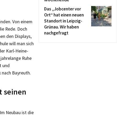
Das „Jobcenter vor
Ort“ hat einen neuen
Standort in Leipzig-
finden. Von einem
Grünau. Wir haben
ie Rede. Doch
nachgefragt
en den Displays,
hule will man sich
der Karl-Heine-
 jahrelange Ruhe
t und
k nach Bayreuth.
t seinen
 Im Neubau ist die