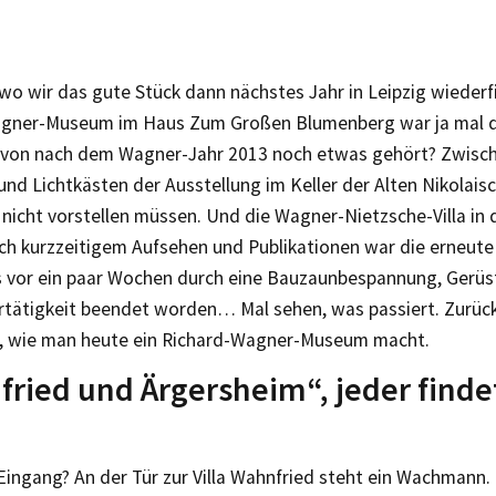
wo wir das gute Stück dann nächstes Jahr in Leipzig wieder
gner-Museum im Haus Zum Großen Blumenberg war ja mal d
von nach dem Wagner-Jahr 2013 noch etwas gehört? Zwisch
nd Lichtkästen der Ausstellung im Keller der Alten Nikolaisc
 nicht vorstellen müssen. Und die Wagner-Nietzsche-Villa in 
ch kurzzeitigem Aufsehen und Publikationen war die erneute
ls vor ein paar Wochen durch eine Bauzaunbespannung, Gerüs
rtätigkeit beendet worden… Mal sehen, was passiert. Zurüc
, wie man heute ein Richard-Wagner-Museum macht.
ried und Ärgersheim“, jeder finde
…
Eingang? An der Tür zur Villa Wahnfried steht ein Wachmann.