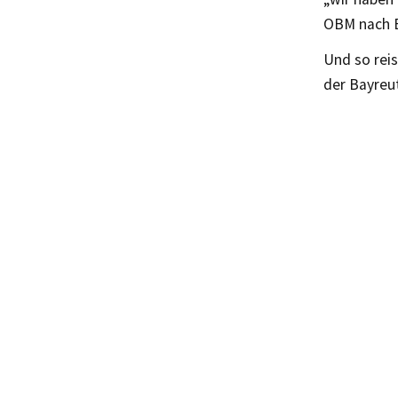
OBM nach B
Und so rei
der Bayreut