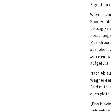
Eigentum de
Wie das vo
Sonderanfe
Leipzig kam
Forschungst
Musikfreun
ausliehen, 
zu sehen w
aufgefüllt.
Nach Ablauf
Wagner-Fam
Feld mit v
auch plötzl
„Das Klavie
„wir haben