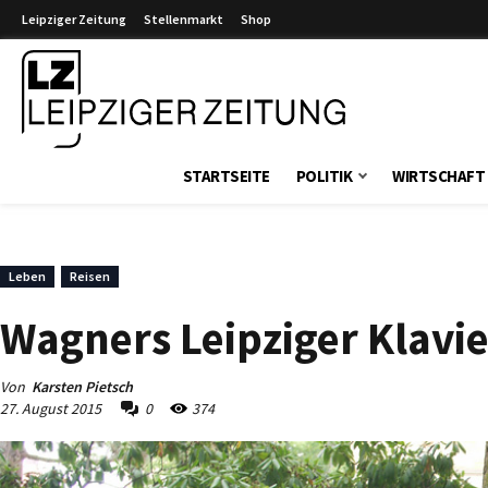
Leipziger Zeitung
Stellenmarkt
Shop
Leipziger Zeitung
STARTSEITE
POLITIK
WIRTSCHAFT
Leben
Reisen
Wagners Leipziger Klavie
Von
Karsten Pietsch
27. August 2015
0
374