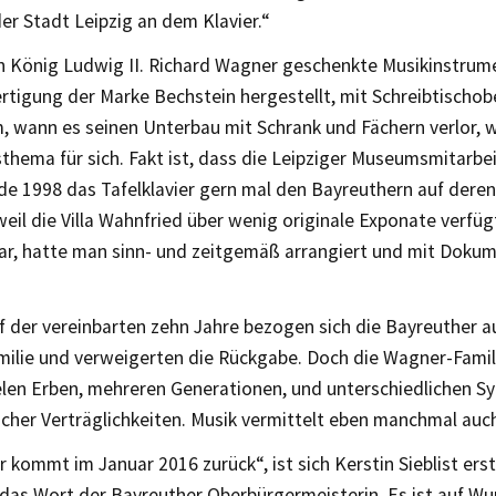
r Stadt Leipzig an dem Klavier.“
n König Ludwig II. Richard Wagner geschenkte Musikinstrume
rtigung der Marke Bechstein hergestellt, mit Schreibtischob
, wann es seinen Unterbau mit Schrank und Fächern verlor, w
hema für sich. Fakt ist, dass die Leipziger Museumsmitarbe
de 1998 das Tafelklavier gern mal den Bayreuthern auf dere
weil die Villa Wahnfried über wenig originale Exponate verfüg
ar, hatte man sinn- und zeitgemäß arrangiert und mit Doku
 der vereinbarten zehn Jahre bezogen sich die Bayreuther a
ilie und verweigerten die Rückgabe. Doch die Wagner-Famili
ielen Erben, mehreren Generationen, und unterschiedlichen 
icher Verträglichkeiten. Musik vermittelt eben manchmal auc
r kommt im Januar 2016 zurück“, ist sich Kerstin Sieblist erst
 das Wort der Bayreuther Oberbürgermeisterin. Es ist auf W