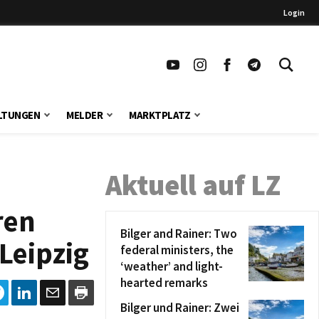
Login
LTUNGEN
MELDER
MARKTPLATZ
Aktuell auf LZ
ren
Bilger and Rainer: Two
Leipzig
federal ministers, the
‘weather’ and light-
hearted remarks
Bilger und Rainer: Zwei