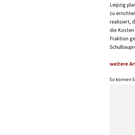
Leipzig pl
zu errichte
realisiert,
die Kosten 
Fraktion g
Schulbaupr
weitere Ar
So können Si