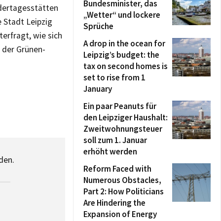
Bundesminister, das
ndertagesstätten
„Wetter“ und lockere
e Stadt Leipzig
Sprüche
terfragt, wie sich
A drop in the ocean for
e der Grünen-
Leipzig’s budget: the
tax on second homes is
set to rise from 1
January
Ein paar Peanuts für
den Leipziger Haushalt:
Zweitwohnungsteuer
soll zum 1. Januar
erhöht werden
den.
Reform Faced with
Numerous Obstacles,
Part 2: How Politicians
Are Hindering the
Expansion of Energy