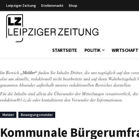
Leipziger Zeitung
Stellenmarkt
Shop
Leipziger Zeitung
STARTSEITE
POLITIK
WIRTSCHAFT
Im Bereich
„Melder“
finden Sie Inhalte Dritter, die uns tagtäglich auf den ver
also um aktuelle, redaktionell nicht bearbeitete und auf ihren Wahrheitsgehalt 
genannten Absender außerhalb unseres redaktionellen Bereiches darstellen.
Für die Inhalte sind allein die Übersender der Mitteilungen verantwortlich, di
redaktion@l-iz.de
oder kontaktieren den Versender der Informationen.
Melder
Bewegungsmelder
Kommunale Bürgerumfrag