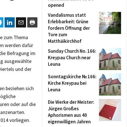
opened
Vandalismus statt
Erlebbarkeit: Grüne
fordern Öffnung der
Tore zum
age zum Thema
Matthäikirchhof
en werden dafür
Sunday Church No. 166:
 die Befragung im
Kreypau Church near
lig ausgewählte
Leuna
iertels und der
Sonntagskirche № 166:
Kirche Kreypau bei
en beziehen sich
Leuna
mögliche
Die Werke der Meister:
ren oder auf die
Jürgen Großes
lanzenarten.
Aphorismen aus 40
014 vorliegen.
eigenwilligen Jahren