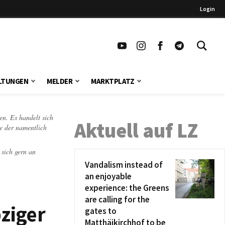
Login
LTUNGEN
MELDER
MARKTPLATZ
en. Es handelt sich
Aktuell auf LZ
te der namentlich
 sich gern an
Vandalism instead of
an enjoyable
experience: the Greens
are calling for the
ziger
gates to
Matthäikirchhof to be