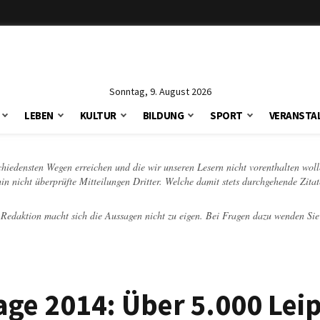
Sonntag, 9. August 2026
LEBEN
KULTUR
BILDUNG
SPORT
VERANSTA
schiedensten Wegen erreichen und die wir unseren Lesern nicht vorenthalten woll
hin nicht überprüfte Mitteilungen Dritter. Welche damit stets durchgehende Zita
e Redaktion macht sich die Aussagen nicht zu eigen. Bei Fragen dazu wenden Sie
e 2014: Über 5.000 Leip