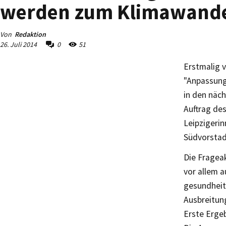
werden zum Klimawande
Von
Redaktion
26. Juli 2014
0
51
Erstmalig 
"Anpassung
in den näc
Auftrag de
Leipzigeri
Südvorstad
Die Fragea
vor allem a
gesundheit
Ausbreitun
Erste Erge