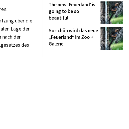
d
The new ‘Feuerland’ is
ren.
going to be so
beautiful
atzung über die
ialen Lage der
So schön wird das neue
h nach den
„Feuerland“ im Zoo +
Galerie
kgesetzes des