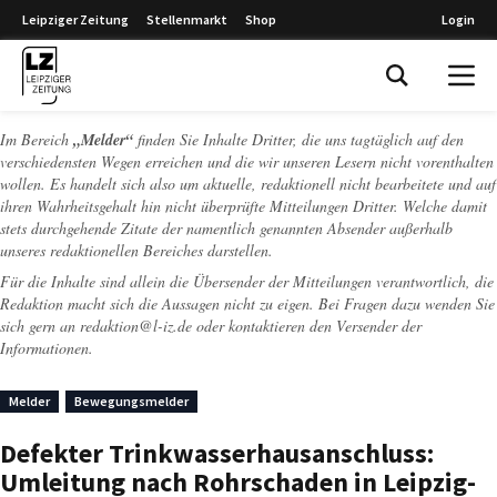
Leipziger Zeitung
Stellenmarkt
Shop
Login
Leipziger Zeitung
Im Bereich
„Melder“
finden Sie Inhalte Dritter, die uns tagtäglich auf den
verschiedensten Wegen erreichen und die wir unseren Lesern nicht vorenthalten
wollen. Es handelt sich also um aktuelle, redaktionell nicht bearbeitete und auf
ihren Wahrheitsgehalt hin nicht überprüfte Mitteilungen Dritter. Welche damit
stets durchgehende Zitate der namentlich genannten Absender außerhalb
unseres redaktionellen Bereiches darstellen.
Für die Inhalte sind allein die Übersender der Mitteilungen verantwortlich, die
Redaktion macht sich die Aussagen nicht zu eigen. Bei Fragen dazu wenden Sie
sich gern an
redaktion@l-iz.de
oder kontaktieren den Versender der
Informationen.
Melder
Bewegungsmelder
Defekter Trinkwasserhausanschluss:
Umleitung nach Rohrschaden in Leipzig-