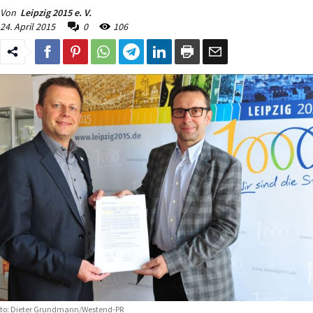
Von
Leipzig 2015 e. V.
24. April 2015
0
106
to: Dieter Grundmann/Westend-PR