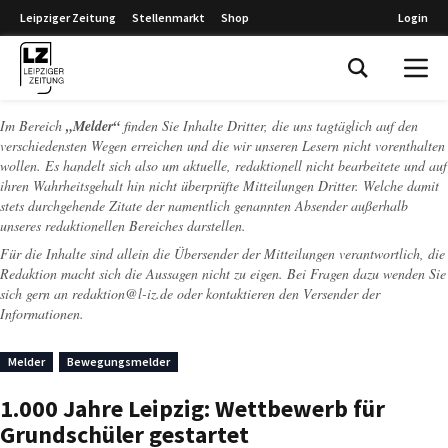
Leipziger Zeitung
Stellenmarkt
Shop
Login
Leipziger Zeitung
Im Bereich
„Melder“
finden Sie Inhalte Dritter, die uns tagtäglich auf den
verschiedensten Wegen erreichen und die wir unseren Lesern nicht vorenthalten
wollen. Es handelt sich also um aktuelle, redaktionell nicht bearbeitete und auf
ihren Wahrheitsgehalt hin nicht überprüfte Mitteilungen Dritter. Welche damit
stets durchgehende Zitate der namentlich genannten Absender außerhalb
unseres redaktionellen Bereiches darstellen.
Für die Inhalte sind allein die Übersender der Mitteilungen verantwortlich, die
Redaktion macht sich die Aussagen nicht zu eigen. Bei Fragen dazu wenden Sie
sich gern an
redaktion@l-iz.de
oder kontaktieren den Versender der
Informationen.
Melder
Bewegungsmelder
1.000 Jahre Leipzig: Wettbewerb für
Grundschüler gestartet