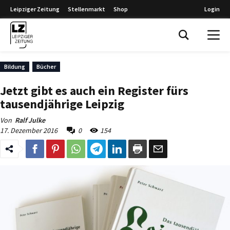
Leipziger Zeitung
Stellenmarkt
Shop
Login
Leipziger Zeitung
Bildung
Bücher
Jetzt gibt es auch ein Register fürs
tausendjährige Leipzig
Von
Ralf Julke
17. Dezember 2016
0
154