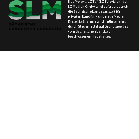
Das Projekt „LZ TV“ (LZ Television) der
LZ Medien GmbH wird gefördert durch
die Sächsische Landesanstalt für
privaten Rundfunk und neue Medien.
Diese Maßnahme wird mitfinanziert
durch Steuermittel auf Grundlage des
vom Sächsischen Landtag
beschlossenen Haushaltes.