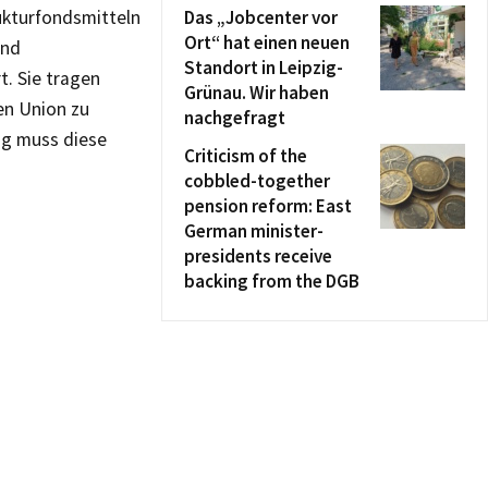
ukturfondsmitteln
Das „Jobcenter vor
Ort“ hat einen neuen
und
Standort in Leipzig-
t. Sie tragen
Grünau. Wir haben
en Union zu
nachgefragt
tig muss diese
Criticism of the
cobbled-together
pension reform: East
German minister-
presidents receive
backing from the DGB