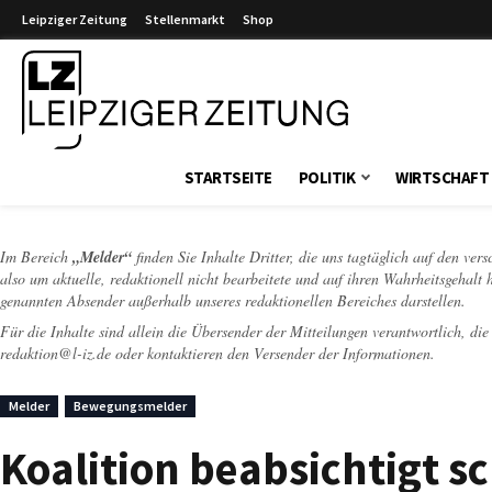
Leipziger Zeitung
Stellenmarkt
Shop
Leipziger Zeitung
STARTSEITE
POLITIK
WIRTSCHAFT
Im Bereich
„Melder“
finden Sie Inhalte Dritter, die uns tagtäglich auf den ver
also um aktuelle, redaktionell nicht bearbeitete und auf ihren Wahrheitsgehalt 
genannten Absender außerhalb unseres redaktionellen Bereiches darstellen.
Für die Inhalte sind allein die Übersender der Mitteilungen verantwortlich, di
redaktion@l-iz.de
oder kontaktieren den Versender der Informationen.
Melder
Bewegungsmelder
Koalition beabsichtigt s