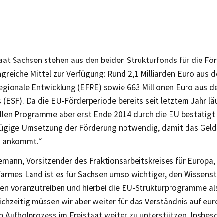
aat Sachsen stehen aus den beiden Strukturfonds für die För
greiche Mittel zur Verfügung: Rund 2,1 Milliarden Euro aus
regionale Entwicklung (EFRE) sowie 663 Millionen Euro aus 
 (ESF). Da die EU-Förderperiode bereits seit letztem Jahr läu
llen Programme aber erst Ende 2014 durch die EU bestätigt 
 zügige Umsetzung der Förderung notwendig, damit das Geld
n ankommt.“
emann, Vorsitzender des Fraktionsarbeitskreises für Europa,
farmes Land ist es für Sachsen umso wichtiger, den Wissenst
n voranzutreiben und hierbei die EU-Strukturprogramme al
ichzeitig müssen wir aber weiter für das Verständnis auf eu
n Aufholprozess im Freistaat weiter zu unterstützen. Insbe