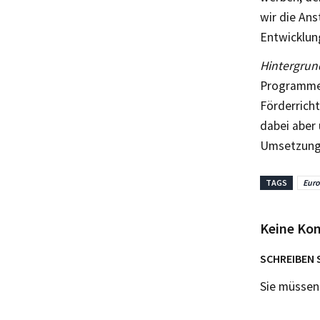
wir die An
Entwicklun
Hintergrun
Programme 
Förderricht
dabei aber
Umsetzung 
TAGS
Eur
Keine Ko
SCHREIBEN 
Sie müsse