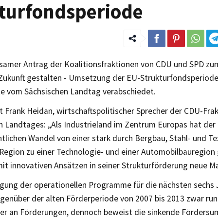
turfondsperiode
samer Antrag der Koalitionsfraktionen von CDU und SPD z
Zukunft gestalten - Umsetzung der EU-Strukturfondsperiod
e vom Sächsischen Landtag verabschiedet.
t Frank Heidan, wirtschaftspolitischer Sprecher der CDU-Fra
n Landtages: „Als Industrieland im Zentrum Europas hat der
tlichen Wandel von einer stark durch Bergbau, Stahl- und Tex
Region zu einer Technologie- und einer Automobilbauregion g
mit innovativen Ansätzen in seiner Strukturförderung neue M
igung der operationellen Programme für die nächsten sechs J
genüber der alten Förderperiode von 2007 bis 2013 zwar rund
er an Förderungen, dennoch beweist die sinkende Fördersu