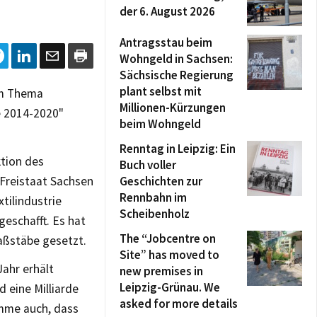
der 6. August 2026
Antragsstau beim
Wohngeld in Sachsen:
Sächsische Regierung
plant selbst mit
um Thema
Millionen-Kürzungen
e 2014-2020"
beim Wohngeld
Renntag in Leipzig: Ein
ktion des
Buch voller
 Freistaat Sachsen
Geschichten zur
Rennbahn im
tilindustrie
Scheibenholz
eschafft. Es hat
The “Jobcentre on
aßstäbe gesetzt.
Site” has moved to
ahr erhält
new premises in
Leipzig-Grünau. We
 eine Milliarde
asked for more details
mme auch, dass