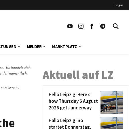
Login
LTUNGEN
MELDER
MARKTPLATZ
en. Es handelt sich
Aktuell auf LZ
te der namentlich
 sich gern an
Hello Leipzig: Here’s
how Thursday 6 August
2026 gets underway
che
Hallo Leipzig: So
startet Donnerstag,