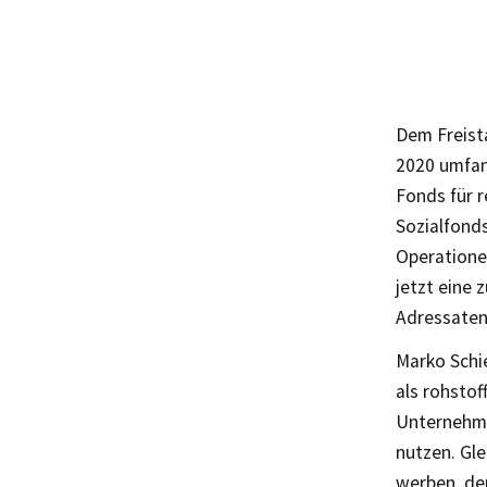
Dem Freist
2020 umfan
Fonds für 
Sozialfonds
Operatione
jetzt eine
Adressate
Marko Schi
als rohstof
Unternehme
nutzen. Gle
werben, de