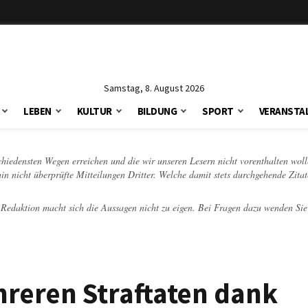
Samstag, 8. August 2026
LEBEN
KULTUR
BILDUNG
SPORT
VERANSTA
schiedensten Wegen erreichen und die wir unseren Lesern nicht vorenthalten woll
hin nicht überprüfte Mitteilungen Dritter. Welche damit stets durchgehende Zita
e Redaktion macht sich die Aussagen nicht zu eigen. Bei Fragen dazu wenden Sie
reren Straftaten dank