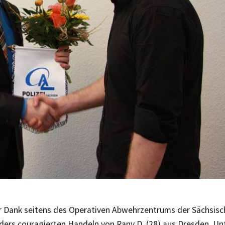
 Dank seitens des Operativen Abwehrzentrums der Sächsische
ers couragierten Handeln von Rany D. (28) aus Dresden. U