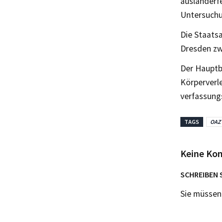
ausländerf
Untersuchu
Die Staats
Dresden zwi
Der Hauptb
Körperverl
verfassung
TAGS
OAZ
Keine Ko
SCHREIBEN 
Sie müsse