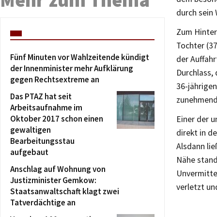
durch sein 
Zum Hinterg
Tochter (3
Fünf Minuten vor Wahlzeitende kündigt
der Auffah
der Innenminister mehr Aufklärung
Durchlass,
gegen Rechtsextreme an
36-jährige
Das PTAZ hat seit
zunehmend 
Arbeitsaufnahme im
Oktober 2017 schon einen
Einer der u
gewaltigen
direkt in d
Bearbeitungsstau
Alsdann lie
aufgebaut
Nähe stand,
Anschlag auf Wohnung von
Unvermittel
Justizminister Gemkow:
verletzt un
Staatsanwaltschaft klagt zwei
Tatverdächtige an