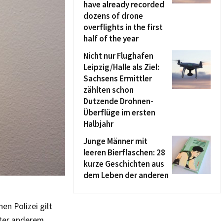
have already recorded
dozens of drone
overflights in the first
half of the year
Nicht nur Flughafen
Leipzig/Halle als Ziel:
Sachsens Ermittler
zählten schon
Dutzende Drohnen-
Überflüge im ersten
Halbjahr
Junge Männer mit
leeren Bierflaschen: 28
kurze Geschichten aus
dem Leben der anderen
n Polizei gilt
nter anderem