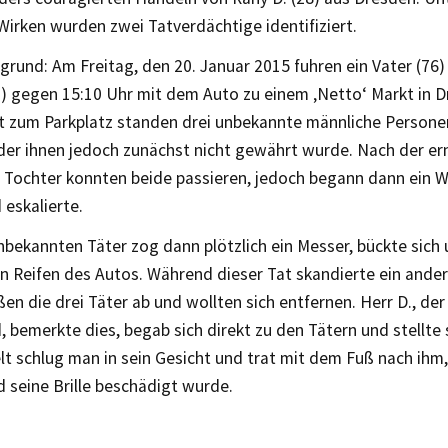
Wirken wurden zwei Tatverdächtige identifiziert.
rund: Am Freitag, den 20. Januar 2015 fuhren ein Vater (76)
7) gegen 15:10 Uhr mit dem Auto zu einem ‚Netto‘ Markt in D
rt zum Parkplatz standen drei unbekannte männliche Person
 der ihnen jedoch zunächst nicht gewährt wurde. Nach der er
n Tochter konnten beide passieren, jedoch begann dann ein 
eskalierte.
nbekannten Täter zog dann plötzlich ein Messer, bückte sich 
en Reifen des Autos. Während dieser Tat skandierte ein andere
ßen die drei Täter ab und wollten sich entfernen. Herr D., der
 bemerkte dies, begab sich direkt zu den Tätern und stellte 
t schlug man in sein Gesicht und trat mit dem Fuß nach ihm,
d seine Brille beschädigt wurde.