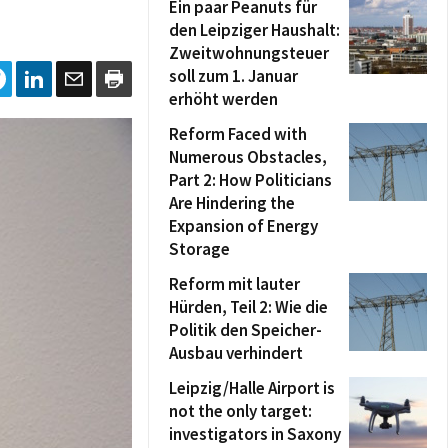
Ein paar Peanuts für
den Leipziger Haushalt:
Zweitwohnungsteuer
soll zum 1. Januar
erhöht werden
Reform Faced with
Numerous Obstacles,
Part 2: How Politicians
Are Hindering the
Expansion of Energy
Storage
Reform mit lauter
Hürden, Teil 2: Wie die
Politik den Speicher-
Ausbau verhindert
Leipzig/Halle Airport is
not the only target:
investigators in Saxony