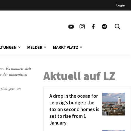
Login
LTUNGEN
MELDER
MARKTPLATZ
en. Es handelt sich
Aktuell auf LZ
te der namentlich
 sich gern an
A drop in the ocean for
Leipzig’s budget: the
tax on second homes is
set to rise from 1
January