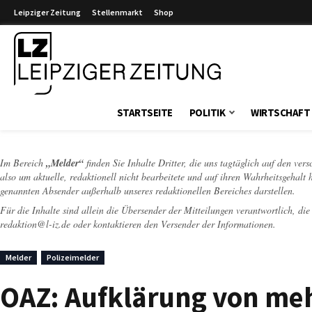
Leipziger Zeitung
Stellenmarkt
Shop
Leipziger Zeitung
STARTSEITE
POLITIK
WIRTSCHAFT
Im Bereich
„Melder“
finden Sie Inhalte Dritter, die uns tagtäglich auf den ver
also um aktuelle, redaktionell nicht bearbeitete und auf ihren Wahrheitsgehalt 
genannten Absender außerhalb unseres redaktionellen Bereiches darstellen.
Für die Inhalte sind allein die Übersender der Mitteilungen verantwortlich, di
redaktion@l-iz.de
oder kontaktieren den Versender der Informationen.
Melder
Polizeimelder
OAZ: Aufklärung von meh