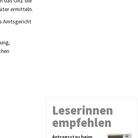
hm das OAZ die
ter ermitteln.
as Amtsgericht
zung,
chen
Leserinnen
empfehlen
Antragsstau beim