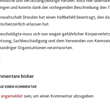
eindliche und verfassungswidrige Parolen. Auch hier überna
ngen und konnte dank der vorliegenden Beschreibung den Tä
anwaltschaft Dresden hat einen Haftbefehl beantragt, den d
schenzeitlich erlassen hat.
eschuldigte muss sich nun wegen gefährlicher Körperverlet
etzung, Sachbeschädigung und dem Verwenden von Kennzei
swidriger Organisationen verantworten.
mmentare bisher
SIE EINEN KOMMENTAR
n
angemeldet
sein, um einen Kommentar abzugeben.