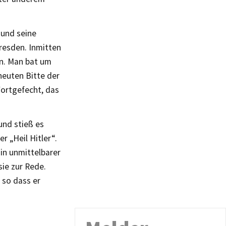
 und seine
resden. Inmitten
en. Man bat um
neuten Bitte der
Wortgefecht, das
und stieß es
r „Heil Hitler“.
 in unmittelbarer
sie zur Rede.
 so dass er