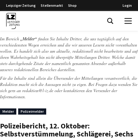
Leipziger Zeitung
Stellenmarkt
Shop
Login
Leipziger Zeitung
Im Bereich
„Melder“
finden Sie Inhalte Dritter, die uns tagtäglich auf den
verschiedensten Wegen erreichen und die wir unseren Lesern nicht vorenthalten
wollen. Es handelt sich also um aktuelle, redaktionell nicht bearbeitete und auf
ihren Wahrheitsgehalt hin nicht überprüfte Mitteilungen Dritter. Welche damit
stets durchgehende Zitate der namentlich genannten Absender außerhalb
unseres redaktionellen Bereiches darstellen.
Für die Inhalte sind allein die Übersender der Mitteilungen verantwortlich, die
Redaktion macht sich die Aussagen nicht zu eigen. Bei Fragen dazu wenden Sie
sich gern an
redaktion@l-iz.de
oder kontaktieren den Versender der
Informationen.
Melder
Polizeimelder
Polizeibericht, 12. Oktober:
Selbstverstümmelung, Schlägerei, Sechs