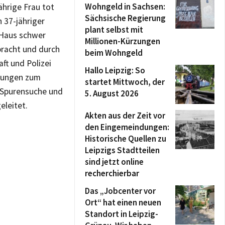
Wohngeld in Sachsen:
ährige Frau tot
Sächsische Regierung
 37-jähriger
plant selbst mit
 Haus schwer
Millionen-Kürzungen
bracht und durch
beim Wohngeld
ft und Polizei
Hallo Leipzig: So
lungen zum
startet Mittwoch, der
 Spurensuche und
5. August 2026
eleitet.
Akten aus der Zeit vor
den Eingemeindungen:
Historische Quellen zu
Leipzigs Stadtteilen
sind jetzt online
recherchierbar
Das „Jobcenter vor
Ort“ hat einen neuen
Standort in Leipzig-