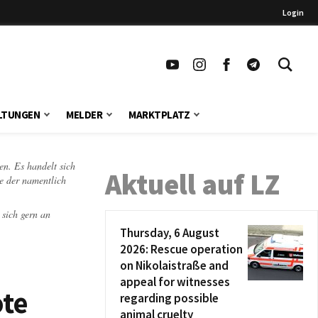
Login
LTUNGEN
MELDER
MARKTPLATZ
en. Es handelt sich
Aktuell auf LZ
te der namentlich
 sich gern an
Thursday, 6 August
2026: Rescue operation
on Nikolaistraße and
appeal for witnesses
ote
regarding possible
animal cruelty