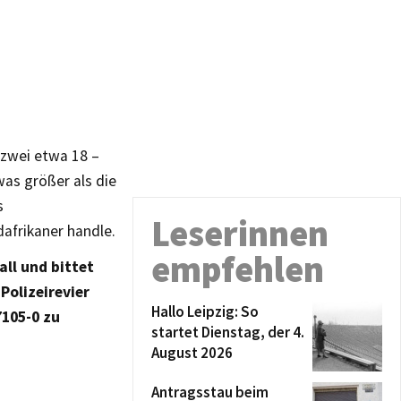
 zwei etwa 18 –
twas größer als die
s
Leserinnen
afrikaner handle.
empfehlen
all und bittet
Polizeirevier
Hallo Leipzig: So
7105-0 zu
startet Dienstag, der 4.
August 2026
Antragsstau beim