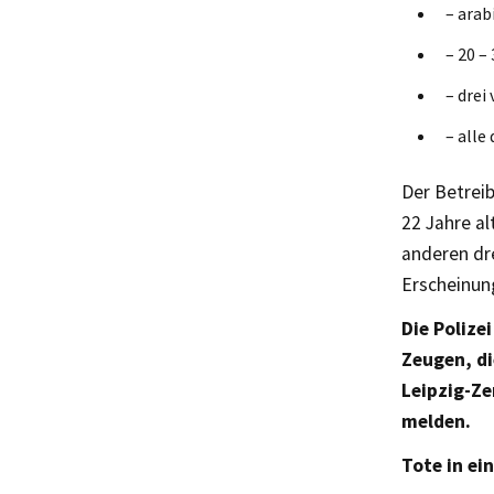
– arab
– 20 –
– drei
– alle
Der Betreib
22 Jahre al
anderen dr
Erscheinung
Die Polize
Zeugen, di
Leipzig-Ze
melden.
Tote in e