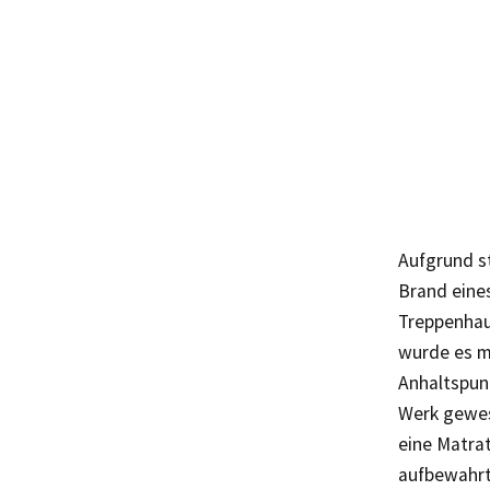
Aufgrund s
Brand eine
Treppenhau
wurde es m
Anhaltspun
Werk gewes
eine Matra
aufbewahrt