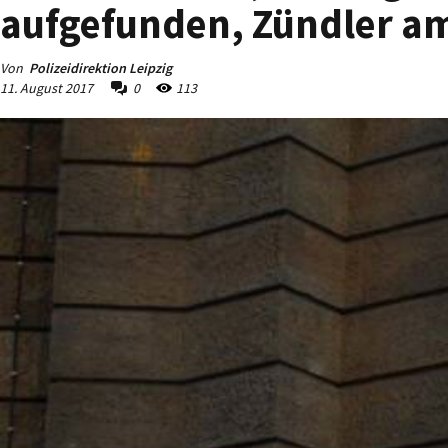
aufgefunden, Zündler a
Von
Polizeidirektion Leipzig
11. August 2017
0
113