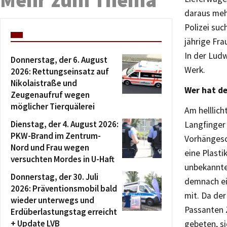
Mehr zum Thema
daraus mehr
Polizei su
jährige Fr
In der Lud
Donnerstag, der 6. August
Werk.
2026: Rettungseinsatz auf
Nikolaistraße und
Wer hat d
Zeugenaufruf wegen
möglicher Tierquälerei
Am helllich
Dienstag, der 4. August 2026:
Langfinger
PKW-Brand im Zentrum-
Vorhängesc
Nord und Frau wegen
eine Plasti
versuchten Mordes in U-Haft
unbekannte 
Donnerstag, der 30. Juli
demnach ei
2026: Präventionsmobil bald
mit. Da der
wieder unterwegs und
Passanten 
Erdüberlastungstag erreicht
+ Update LVB
gebeten, si