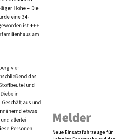
lliger Höhe – Die
urde eine 34-
 geworden ist +++
hrfamilienhaus am
berg vier
nschließend das
Stoffbeutel und
 Diebe in
m Geschäft aus und
annähernd etwas
Melder
und allerlei
iese Personen
Neue Einsatzfahrzeuge für