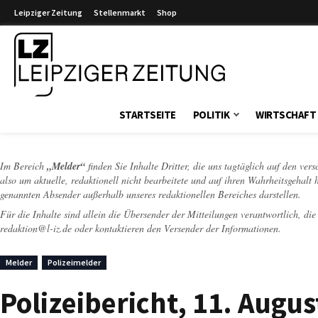
Leipziger Zeitung
Stellenmarkt
Shop
Leipziger Zeitung
STARTSEITE
POLITIK
WIRTSCHAFT
Im Bereich
„Melder“
finden Sie Inhalte Dritter, die uns tagtäglich auf den ver
also um aktuelle, redaktionell nicht bearbeitete und auf ihren Wahrheitsgehalt 
genannten Absender außerhalb unseres redaktionellen Bereiches darstellen.
Für die Inhalte sind allein die Übersender der Mitteilungen verantwortlich, di
redaktion@l-iz.de
oder kontaktieren den Versender der Informationen.
Melder
Polizeimelder
Polizeibericht, 11. Augus