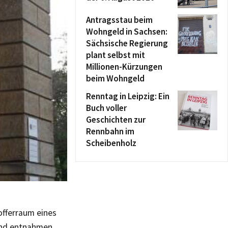
Antragsstau beim
Wohngeld in Sachsen:
Sächsische Regierung
plant selbst mit
Millionen-Kürzungen
beim Wohngeld
Renntag in Leipzig: Ein
Buch voller
Geschichten zur
Rennbahn im
Scheibenholz
offerraum eines
und entnahmen