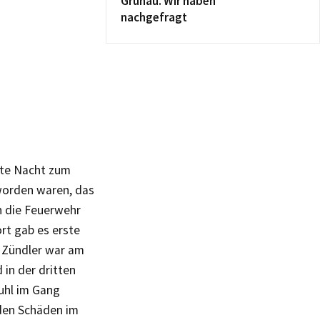
Grünau. Wir haben
nachgefragt
ute Nacht zum
worden waren, das
h die Feuerwehr
rt gab es erste
r Zündler war am
in der dritten
uhl im Gang
den Schäden im