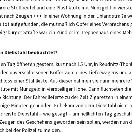
ere Stoffbeutel und eine Plastiktüte mit Münzgeld in vierste
cht nach Zeugen +++ In einer Wohnung in der Uhlandstraße w
au tot aufgefunden, die mutmaßlich Opfer eines Verbrechens
wigsburger Straße war ein Zündler im Treppenhaus eines Me
en Diebstahl beobachtet?
ten Tag öffneten gestern, kurz nach 15 Uhr, in Reudnitz-Thon
 den unverschlossenen Kofferraum eines Lieferwagens und a
hloss einer Stahlkiste. Aus dieser nahmen sie dann mehrere 
ktüte mit Münzgeld in vierstelliger Höhe. Dann flüchteten die
Richtung. Der Fahrer lieferte zu der Zeit Zigaretten in eine
nige Minuten gebunden. Er bekam von dem Diebstahl nicht 
 dreiste Diebstahl – wie gesagt – am helllichten Tag geschah 
Zeugen des Geschehens geworden sein sollen, werden nun d
ch bei der Polizei zu melden.