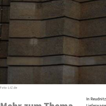
Foto: L-IZ.de
In Reudnit
Lieferwage