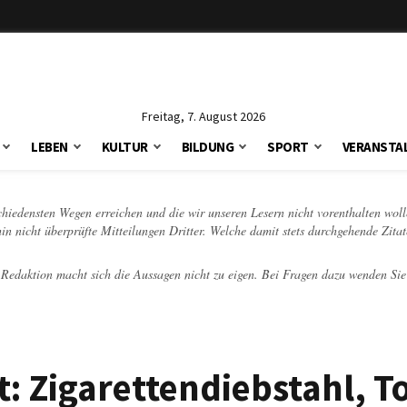
Freitag, 7. August 2026
LEBEN
KULTUR
BILDUNG
SPORT
VERANSTA
schiedensten Wegen erreichen und die wir unseren Lesern nicht vorenthalten woll
hin nicht überprüfte Mitteilungen Dritter. Welche damit stets durchgehende Zita
e Redaktion macht sich die Aussagen nicht zu eigen. Bei Fragen dazu wenden Sie
t: Zigarettendiebstahl, T