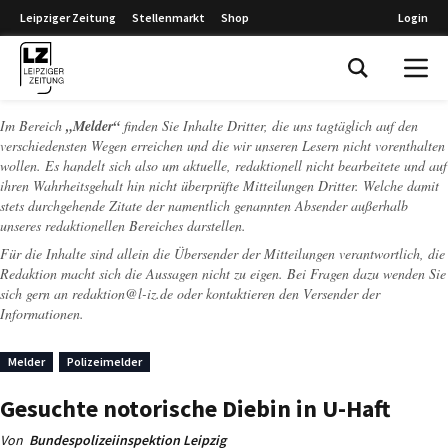
Leipziger Zeitung
Stellenmarkt
Shop
Login
Leipziger Zeitung
Im Bereich
„Melder“
finden Sie Inhalte Dritter, die uns tagtäglich auf den
verschiedensten Wegen erreichen und die wir unseren Lesern nicht vorenthalten
wollen. Es handelt sich also um aktuelle, redaktionell nicht bearbeitete und auf
ihren Wahrheitsgehalt hin nicht überprüfte Mitteilungen Dritter. Welche damit
stets durchgehende Zitate der namentlich genannten Absender außerhalb
unseres redaktionellen Bereiches darstellen.
Für die Inhalte sind allein die Übersender der Mitteilungen verantwortlich, die
Redaktion macht sich die Aussagen nicht zu eigen. Bei Fragen dazu wenden Sie
sich gern an
redaktion@l-iz.de
oder kontaktieren den Versender der
Informationen.
Melder
Polizeimelder
Gesuchte notorische Diebin in U-Haft
Von
Bundespolizeiinspektion Leipzig