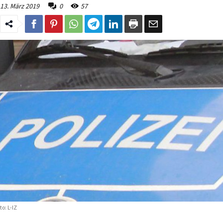
13. März 2019
0
57
to: L-IZ