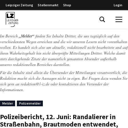
Leipziger Zeitung
Stellenmarkt
Shop
Login
Leipziger Zeitung
Im Bereich
„Melder“
finden Sie Inhalte Dritter, die uns tagtäglich auf den
verschiedensten Wegen erreichen und die wir unseren Lesern nicht vorenthalten
wollen. Es handelt sich also um aktuelle, redaktionell nicht bearbeitete und auf
ihren Wahrheitsgehalt hin nicht überprüfte Mitteilungen Dritter. Welche damit
stets durchgehende Zitate der namentlich genannten Absender außerhalb
unseres redaktionellen Bereiches darstellen.
Für die Inhalte sind allein die Übersender der Mitteilungen verantwortlich, die
Redaktion macht sich die Aussagen nicht zu eigen. Bei Fragen dazu wenden Sie
sich gern an
redaktion@l-iz.de
oder kontaktieren den Versender der
Informationen.
Melder
Polizeimelder
Polizeibericht, 12. Juni: Randalierer in
Straßenbahn, Brautmoden entwendet,