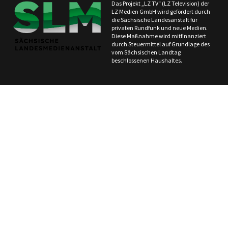
Das Projekt „LZ TV“ (LZ Television) der
LZ Medien GmbH wird gefördert durch
die Sächsische Landesanstalt für
privaten Rundfunk und neue Medien.
Diese Maßnahme wird mitfinanziert
durch Steuermittel auf Grundlage des
vom Sächsischen Landtag
beschlossenen Haushaltes.