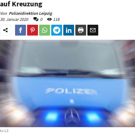
auf Kreuzung
Von
Polizeidirektion Leipzig
30. Januar 2020
0
118
to: LZ