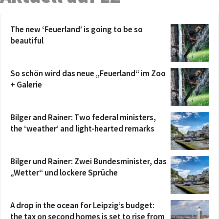
The new ‘Feuerland’ is going to be so
beautiful
So schön wird das neue „Feuerland“ im Zoo
+ Galerie
Bilger and Rainer: Two federal ministers,
the ‘weather’ and light-hearted remarks
Bilger und Rainer: Zwei Bundesminister, das
„Wetter“ und lockere Sprüche
A drop in the ocean for Leipzig’s budget:
the tax on second homes is set to rise from