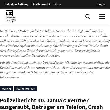
Leipziger Zeitung
Stellenmarkt
Shop
Login
Leipziger Zeitung
Im Bereich
„Melder“
finden Sie Inhalte Dritter, die uns tagtäglich auf den
verschiedensten Wegen erreichen und die wir unseren Lesern nicht vorenthalten
wollen. Es handelt sich also um aktuelle, redaktionell nicht bearbeitete und auf
ihren Wahrheitsgehalt hin nicht überprüfte Mitteilungen Dritter. Welche damit
stets durchgehende Zitate der namentlich genannten Absender außerhalb
unseres redaktionellen Bereiches darstellen.
Für die Inhalte sind allein die Übersender der Mitteilungen verantwortlich, die
Redaktion macht sich die Aussagen nicht zu eigen. Bei Fragen dazu wenden Sie
sich gern an
redaktion@l-iz.de
oder kontaktieren den Versender der
Informationen.
Melder
Polizeimelder
Polizeibericht 30. Januar: Rentner
ausgeraubt, Betrüger am Telefon, Crash