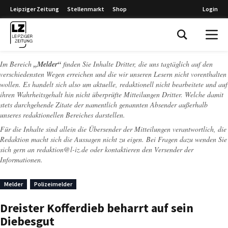
Leipziger Zeitung
Stellenmarkt
Shop
Login
Leipziger Zeitung
Im Bereich
„Melder“
finden Sie Inhalte Dritter, die uns tagtäglich auf den
verschiedensten Wegen erreichen und die wir unseren Lesern nicht vorenthalten
wollen. Es handelt sich also um aktuelle, redaktionell nicht bearbeitete und auf
ihren Wahrheitsgehalt hin nicht überprüfte Mitteilungen Dritter. Welche damit
stets durchgehende Zitate der namentlich genannten Absender außerhalb
unseres redaktionellen Bereiches darstellen.
Für die Inhalte sind allein die Übersender der Mitteilungen verantwortlich, die
Redaktion macht sich die Aussagen nicht zu eigen. Bei Fragen dazu wenden Sie
sich gern an
redaktion@l-iz.de
oder kontaktieren den Versender der
Informationen.
Melder
Polizeimelder
Dreister Kofferdieb beharrt auf sein
Diebesgut