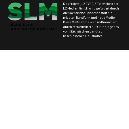
Das Projekt „LZ TV“ (LZ Television) der
LZ Medien GmbH wird gefördert durch
die Sächsische Landesanstalt für
privaten Rundfunk und neue Medien.
Diese Maßnahme wird mitfinanziert
durch Steuermittel auf Grundlage des
vom Sächsischen Landtag
beschlossenen Haushaltes.