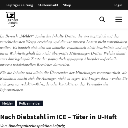
Leipziger Zeitung
Stellenmarkt
Shop
Login
Leipziger Zeitung
Im Bereich
„Melder“
finden Sie Inhalte Dritter, die uns tagtäglich auf den
verschiedensten Wegen erreichen und die wir unseren Lesern nicht vorenthalten
wollen. Es handelt sich also um aktuelle, redaktionell nicht bearbeitete und auf
ihren Wahrheitsgehalt hin nicht überprüfte Mitteilungen Dritter. Welche damit
stets durchgehende Zitate der namentlich genannten Absender außerhalb
unseres redaktionellen Bereiches darstellen.
Für die Inhalte sind allein die Übersender der Mitteilungen verantwortlich, die
Redaktion macht sich die Aussagen nicht zu eigen. Bei Fragen dazu wenden Sie
sich gern an
redaktion@l-iz.de
oder kontaktieren den Versender der
Informationen.
Melder
Polizeimelder
Nach Diebstahl im ICE – Täter in U-Haft
Von
Bundespolizeiinspektion Leipzig