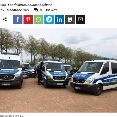
Von
Landeskriminalamt Sachsen
15. Dezember 2021
0
820
mbolbild. Foto: LZ