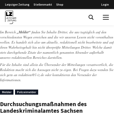
Leipziger Zeitung
Stellenmarkt
Shop
Login
Leipziger Zeitung
Im Bereich
„Melder“
finden Sie Inhalte Dritter, die uns tagtäglich auf den
verschiedensten Wegen erreichen und die wir unseren Lesern nicht vorenthalten
wollen. Es handelt sich also um aktuelle, redaktionell nicht bearbeitete und auf
ihren Wahrheitsgehalt hin nicht überprüfte Mitteilungen Dritter. Welche damit
stets durchgehende Zitate der namentlich genannten Absender außerhalb
unseres redaktionellen Bereiches darstellen.
Für die Inhalte sind allein die Übersender der Mitteilungen verantwortlich, die
Redaktion macht sich die Aussagen nicht zu eigen. Bei Fragen dazu wenden Sie
sich gern an
redaktion@l-iz.de
oder kontaktieren den Versender der
Informationen.
Melder
Polizeimelder
Durchsuchungsmaßnahmen des
Landeskriminalamtes Sachsen